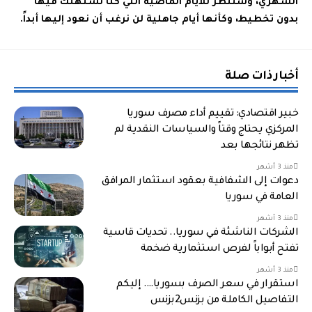
الشهري، وسننظر للأيام الماضية التي كنا نستهلك فيها
بدون تخطيط، وكأنها أيام جاهلية لن نرغب أن نعود إليها أبداً.
أخبار ذات صلة
خبير اقتصادي: تقييم أداء مصرف سوريا
المركزي يحتاج وقتاً والسياسات النقدية لم
تظهر نتائجها بعد
منذ 3 أشهر
دعوات إلى الشفافية بعقود استثمار المرافق
العامة في سوريا
منذ 3 أشهر
الشركات الناشئة في سوريا.. تحديات قاسية
تفتح أبواباً لفرص استثمارية ضخمة
منذ 3 أشهر
استقرار في سعر الصرف بسوريا…. إليكم
التفاصيل الكاملة من بزنس2بزنس