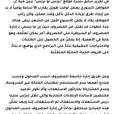
في تقرير سابق نشره موقع "بزنس تو بزنس" تبين فيه أن
المواطن السوري يعمل لوقت طويل يقارب 18 ساعة يومياً لا بد
من إيجاد طرق لزيادة الدخل بأقل وقت ممكن، ولأن راتب
الموظف يكاد لا يكفي الأسبوع الأول من الشهر، يبقى هناك
عدة خطوات قد تقلل من المصروف حيث إن ما يسمى بـ إدارة
المصروف أو السيطرة على المصروف أمر يمكن تعلّمه، وهو
غاية في الأهمية. إنه يمكنّ من الحصول على الطلبات
والاحتياجات الحقيقية بناءً على البرنامج الذي يوضع، لا بناءً
على ظروف الحياة الماديّة المتقلّبة.
وعن طريق إدارة حاسمة للمصروف حسب المدخول وحسب
مبادئ أهمها عدم الاستسلام للطلبات الملحّة غير المدروسة،
وعدم المشاركة بماراثون الاستهلاك، وألا نكون تلاميذ
مخلصين لأساتذة الإعلانات التجارية والتي تظل تدرّس علينا
درس الاستهلاك والاستهلاك ثم الاستهلاك، إننا وبعد تمثّل
هذه المبادئ سنحقق نجاحاً في إدارة المصروف حسب المدخول