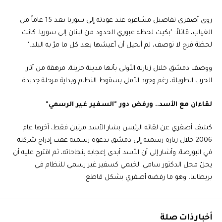
روى أصفري تفاصيل مشاعره عند عودته إلى سوريا بعد 15 عاماً من
الغياب، قائلاً: "بكيت لحظة عبوري الحدود من لبنان إلى سوريا. كانت
لحظة فرح لا توصف، لم أتخيل أن أعيشها بعد كل ما مرّ به البلد."
ووصف دمشق خلال زيارته الأولى بأنها مدينة حزينة، مرهقة من آثار
الحرب الطويلة، رغم وجود الأمل بسقوط النظام وبداية مرحلة جديدة.
لقاءان مع الأسد.. ورفض دور "السفير غير الرسمي"
كشف أصفري عن لقائه الرئيس بشار الأسد مرتين فقط، آخرها عام
2006 خلال زيارة رسمية إلى دمشق بدعوة رسمية عقب إدراج شركته
في البورصة. وأشار إلى أن الأسد أبدى إعجابه بنجاحاته، ثم اقترح عليه أن
يحلّ محل الدكتور سامي الخيمي كسفير غير رسمي للنظام في
بريطانيا، وهو ما رفضه أصفري بشكل قاطع.
أخبار ذات صلة