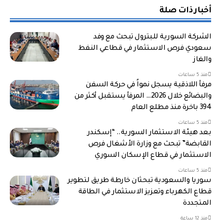
أخبار ذات صلة
الشركة السورية للبترول تبحث مع وفد
سعودي فرص الاستثمار في قطاعي النفط
والغاز
منذ 5 ساعات
مرفأ اللاذقية يسجل نمواً في حركة السفن
والبضائع خلال 2026… المرفأ يستقبل أكثر من
394 باخرة منذ مطلع العام
منذ 5 ساعات
بعد هيئة الاستثمار السورية.. “إسكندر
القابضة” تبحث مع وزارة الأشغال فرص
الاستثمار في قطاع الإسكان السوري
منذ 5 ساعات
سوريا والسعودية تبحثان خارطة طريق لتطوير
قطاع الكهرباء وتعزيز الاستثمار في الطاقة
المتجددة
منذ 12 ساعة