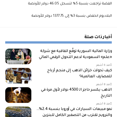
الفضة تراجعت بنسبة 5% لتسجل 46.05 دولار للأونصة
البلاديوم انخفض بنسبة 3% إلى 1377.75 دولار للأونصة
أخبار ذات صلة
وزارة المالية السورية توقّع اتفاقية مع شركة
«علم» السعودية لدعم التحول الرقمي المالي
منذ 6 أشهر
كيف تحولت خزائن الذهب إلى منجم أرباح
للمصارف العالمية؟
منذ 8 أشهر
الذهب يكسر حاجز الـ 4500 دولار لأول مرة في
التاريخ
منذ 8 أشهر
نمو مبيعات السيارات في أوروبا بنسبة 2.4%..
والنرويج تقترب من التصفير الكامل للبنزين