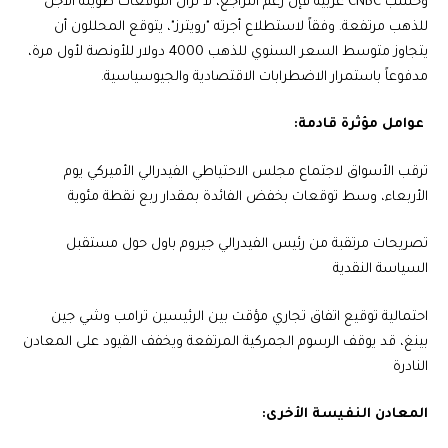
وحسب CNBC عربية فإن رغم التراجع، لا تزال التوقعات طويلة الأجل
للذهب مرتفعة. وفقاً لاستطلاع أجرته "رويترز"، يتوقع المحللون أن
يتجاوز متوسط السعر السنوي للذهب 4000 دولار للأونصة لأول مرة،
مدفوعاً باستمرار الاضطرابات الاقتصادية والجيوسياسية.
عوامل مؤثرة قادمة:
ترقب الأسواق لاجتماع مجلس الاحتياطي الفيدرالي الأميركي يوم
الأربعاء، وسط توقعات بخفض الفائدة بمقدار ربع نقطة مئوية
تصريحات مرتقبة من رئيس الفيدرالي جيروم باول حول مستقبل
السياسة النقدية
احتمالية توقيع اتفاق تجاري مؤقت بين الرئيسين ترامب وشي جين
بينغ، قد يوقف الرسوم الجمركية المرتفعة ويخفف القيود على المعادن
النادرة
المعادن النفيسة الأخرى: