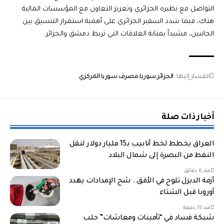
التواصل مع نظيره الجزائري وتعزيز التعاون مع المؤسسات المالية
هناك، فيما شدد السفير الجزائري على أهمية استمرار التنسيق بين
الجانبين، مشيداً بمتانة العلاقات التي تربط دمشق والجزائر.
المشار إليها:
الجزائر
سوريا
مصرف سوريا المركزي
أخبار ذات صلة
العراق يخطط لخط أنابيب بـ15 مليار دولار لنقل
النفط من البصرة إلى شمال البلاد
منذ 6 دقائق
أزمة الديزل تلوح في الأفق.. شح الإمدادات يهدد
أوروبا قبل الشتاء
منذ 15 دقيقة
شبكة فساد في “تأمينات ومعاشات” حلب