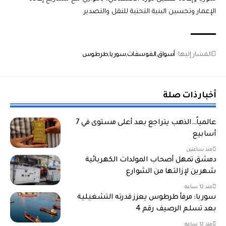
الإعمار وتحسين البنية التحتية للنقل والتصدير.
المشار إليها:
أسواق
الفوسفات
سوريا
طرطوس
أخبار ذات صلة
عالمياً…الذهب يتراجع بعد أعلى مستوى في 7
أسابيع
منذ ساعتين
دمشق تمهل أصحاب المولدات الكهربائية
شهرين لإزالتها من الشوارع
منذ 12 ساعة
سوربا: مرفأ طرطوس يعزز قدرته التشغيلية
بعد تسلم الرصيف رقم 4
منذ 12 ساعة