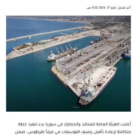
︎︎ ︎︎ ︎︎︎︎ ︎︎ ︎︎ ︎︎ ︎︎ ︎︎ ︎︎ ︎︎ ︎︎
آخر تعديل: مايو 17, 2026 6:02 ص
أعلنت الهيئة العامة للمنافذ والجمارك في سوريا بدء تنفيذ خطة
متكاملة لإعادة تأهيل رصيف الفوسفات في مرفأ طرطوس، ضمن