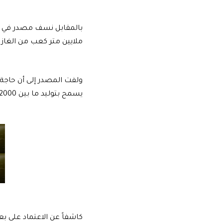
ملايين متر كعب من الغاز ونحو 5 آلاف طن من مادة الفيول، وعليه لا تغير في حجم التوليد لأنه مق
يسمح بتوليد ما بين 2000-2001 ميغا واط وفقاً لصحيفة الوطن المحلية.
كاشفاً عن الاعتماد على 