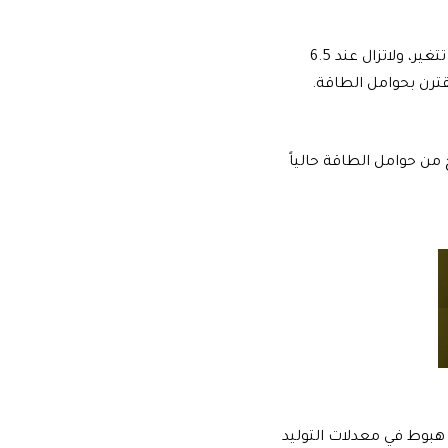
بالمقابل نسف مصدر في وزارة الكهرباء هذه الآمال إذ قال المصدر إن توريدات حوامل الطاقة لم تتغير، ولاتزال عند 6.5
ف طن، في حين بين أن المتاح من حوامل الطاقة حالياً
هبوط في معدلات التوليد