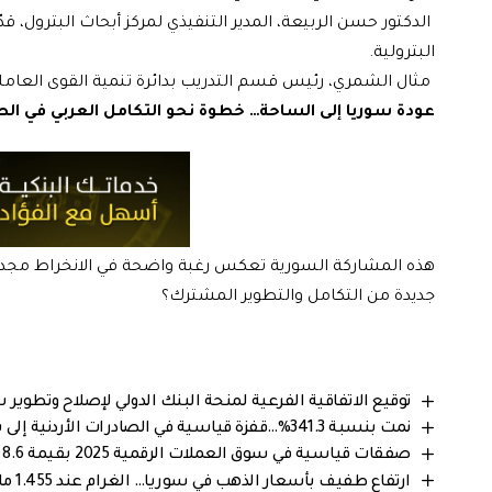
الدكتور حسن الربيعة، المدير التنفيذي لمركز أبحاث البترول، ق
البترولية.
مثال الشمري، رئيس قسم التدريب بدائرة تنمية القوى العاملة،
عودة سوريا إلى الساحة… خطوة نحو التكامل العربي في الط
هذه المشاركة السورية تعكس رغبة واضحة في الانخراط مجددا
جديدة من التكامل والتطوير المشترك؟
توقيع الاتفاقية الفرعية لمنحة البنك الدولي لإصلاح وتطوير
نمت بنسبة 341.3%…قفزة قياسية في الصادرات الأردنية إلى سوريا خلال 2025
صفقات قياسية في سوق العملات الرقمية 2025 بقيمة 8.6 مليار دولار
ارتفاع طفيف بأسعار الذهب في سوريا… الغرام عند 1.455 مليون ليرة سورية