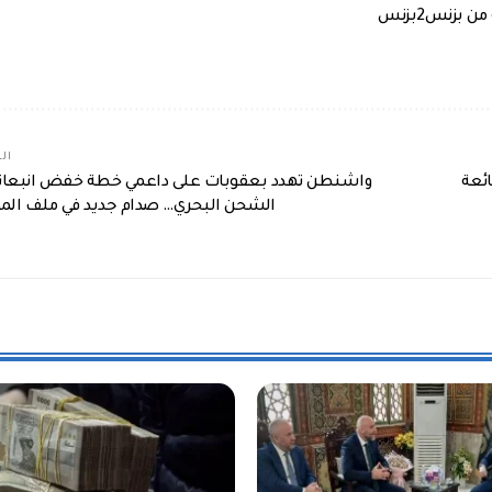
بزنس2بزنس
الم
ئعة
واشنطن تهدد بعقوبات على داعمي خطة خفض انبعاث
الشحن البحري… صدام جديد في ملف المن