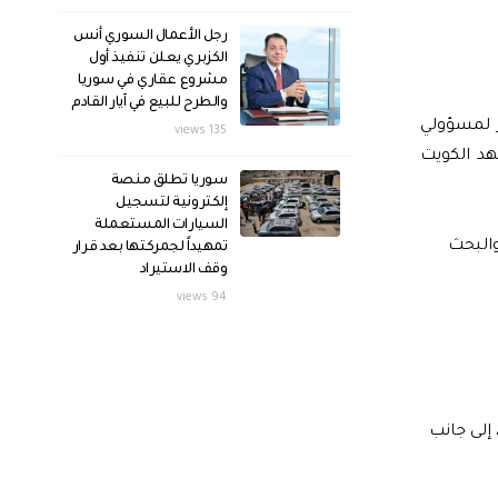
رجل الأعمال السوري أنس
الكزبري يعلن تنفيذ أول
مشروع عقاري في سوريا
والطرح للبيع في آيار القادم
 لمسؤولي
135 views
هد الكويت
سوريا تطلق منصة
إلكترونية لتسجيل
السيارات المستعملة
والبحث
تمهيداً لجمركتها بعد قرار
وقف الاستيراد
94 views
إلى جانب