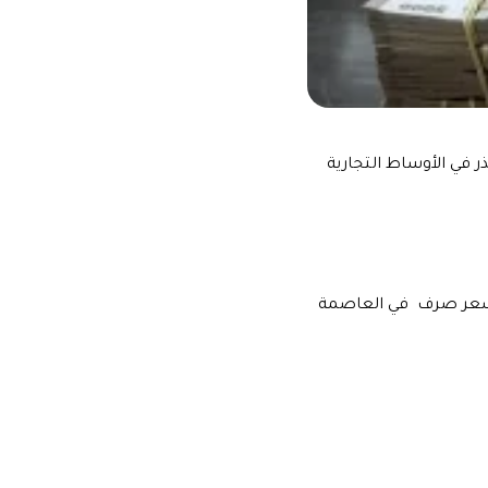
 في الأوساط التجارية
ق التي رصدها موقع “بزنس2بزنس”، قد سجل سعر صرف في العاصمة