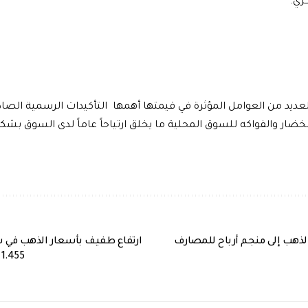
زي.
ديد من العوامل المؤثرة في قيمتها أهمها التأكيدات الرسمية الصادرة
لخضار والفواكه للسوق المحلية ما يخلق ارتياحاً عاماً لدى السوق بشك
لذهب إلى منجم أرباح للمصارف
ارتفاع طفيف بأسعار الذهب في س
1.455 مليون ليرة سورية