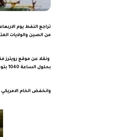
تراجع النفط يوم الاربعا
من الصين والولايات المت
بحلول الساعة 1040 بتوقيت جرينتش بعدما ارتفع 19 سنتا الى 119.66 دولار للبرميل عند التسوية يوم الثلاثاء.
وانخفض الخام الامريكي الخفيف تسليم يوني