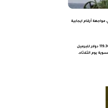
 مواجهة أرقام ايجابية
ونقلا عن موقع رويترز فقد تراجع برنت في العقود الاجلة تسليم يونيو حزيران 30 سنتا الى 119.36 دولار للبرميل