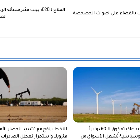
القلاع لـ B2B: يجب نشر مسأ
لب بالقضاء على أصوات الخصخصة
الم
النفط يستعيد عافيته فوق الـ 60 دولاراً..
النفط يرتفع مع تشديد الحصار الأم
يوسياسية تُشعل الأسواق من
فنزويلا واستمرار تعطل الصادرات