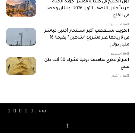
دول الخليج في صدارة مؤشر “جودة الحياة”
عربياً خلال النصف الأول 2026..ولبنان و مصر
في القاع
منذ أسبوعين
الكويت تستقطب أكبر استثمار أجنبي مباشر
في تاريخها عبر مشروع “شاهين” بقيمة 16
مليار دولار
منذ أسبوعين
الجزائر تطرح مناقصة دولية لشراء 50 ألف طن
قمح
منذ 7 أشهر
تابعنا
↑