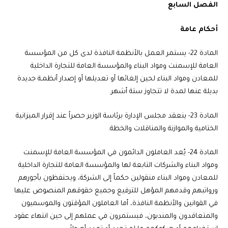
الفصل السابع
أحكام عامة
المادة 22-
يستمر العمل بالأنظمة النافذة لدى كل من المؤسسة
العامة للإسمنت ومواد البناء والمؤسسة العامة للتجارة الداخلية
للمعادن ومواد البناء لحين إلغائها أو تعديلها أو إصدار أنظمـة جديدة
بديلة عنها لمدة لا تتجاوز ستة أشهر.
المادة 23-
ينعقد مجلس الإدارة برئاسة الوزير حصراً عند إقرار الميزانية
الختامية والموازنة والمناقلات والخطة.
المادة 24-
يُعد العاملون الدائمون في المؤسسة العامة للإسمنت
ومواد البناء والشركات التابعة لها والمؤسسة العامة للتجارة الداخلية
للمعادن ومواد البناء منقولين حكماً إلى الشركة، ويحتفظون بأجورهم
ورواتبهم وقدمهم المؤهل للترفيع وجميع حقوقهم المنصوص عليها
في القوانين والأنظمة النافذة، أما العاملون المؤقتون والموسميون
والمتعاقدون والمندبون، فيستمرون في عملهم إلى حين انتهاء عقود