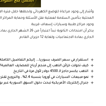
وأشار إلى وجود مراعاة للوضع الكهربائي ولحظها خلال فترة الام
المحلية بتأمين السلامة لعملية نقل الأسئلة وحماية المراكز
وجود مراكز طبية وسيارات إسعاف قريبة.
الجاري بمادة الاجتماعيات ولغاية 12 حزيران القادم.
استقرار في سعر الصرف بسوريا…. إليكم التفاصيل الكاملة من 
كيف تحولت خزائن الذهب إلى منجم أرباح للمصارف العالمية؟
الذهب يكسر حاجز الـ 4500 دولار لأول مرة في التاريخ
نمو مبيعات السيارات في أوروبا بنسبة 2.4%.. والنرويج تقترب من التصفير الكامل للبنزين
جنرال إلكتريك الأمريكية تبحث دخول السوق السورية عبر بواب