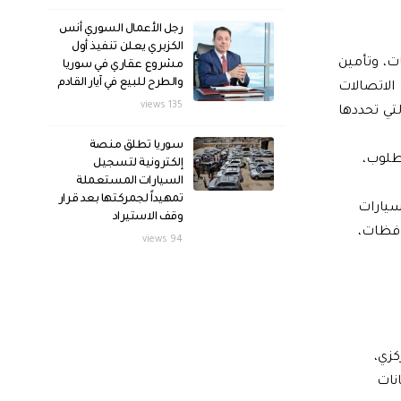
رجل الأعمال السوري أنس
الكزبري يعلن تنفيذ أول
ت، وتأمين
مشروع عقاري في سوريا
والطرح للبيع في آيار القادم
 الاتصالات
135 views
تي تحددها
سوريا تطلق منصة
مطلوب،
إلكترونية لتسجيل
السيارات المستعملة
تمهيداً لجمركتها بعد قرار
 سيارات
وقف الاستيراد
حافظات،
94 views
كزي،
نات