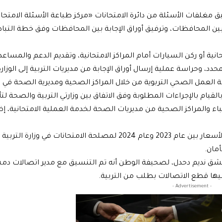
مغلفات الأسئلة من دائرة الامتحانات «مركز طباعة الأسئلة الامتحان
ة بين المحافظات، وترفيق أوراق الإجابة بين المحافظات وفق خطة التباد
نية أو ركن السيارات أمام المراكز الامتحانية، وتقديم الدعم والمساع
حدد، وحراسة عملية إرسال أوراق الإجابة من مديريات التربية إلى الوزارة
 العمل الصحي التربوية من خلال المراكز الصحية ومديرية الصحة في
قيام بالإجراءات المطلوبة وفق الاتفاق بين وزارتي التربية والصحة لت
باء والمراكز الصحية من مديريات الصحة لخدمة العملية الامتحانية، إض
وأشار الكتاب إلى أن المطلوب من وزارة المالية، تعويض فرق الأسعار بين عام 2023 وعام 2024 لمصلحة الامتحانات في وزار
شق نديم دحدل، لصحيفة الوطن أنه تم التنسيق مع مدير اتصالات د
- Advertisement -