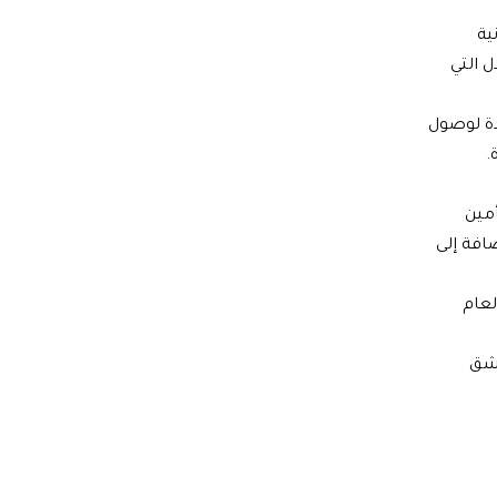
ية
ل التي
دة لوصول
.
أمين
افة إلى
ة التربية لعام
مشق