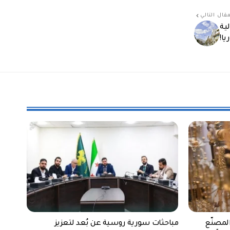
قال التالي
ية
يا!
لمصنّع
مباحثات سورية روسية عن بُعد لتعزيز