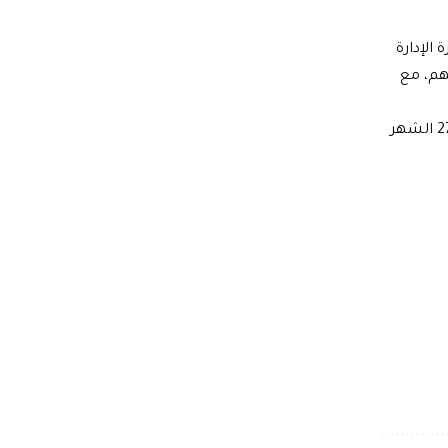
الإدارة
هم، مع
يذكر أن امتحانات الثانوية تبدأ اعتباراً من 26 الشهر الجاري بمادة الفيزياء ولغاية 13 الشهر القادم، في حين تبدأ امتحانات «الإعدادي» بـ27 الشهر