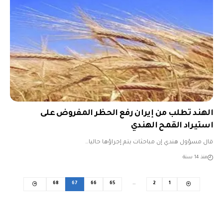
الهند تطلب من إيران رفع الحظر المفروض على
استيراد القمح الهندي
قال مسؤول هندي إن مباحثات يتم إجراؤها حاليا…
منذ 14 سنة
68
67
66
65
…
2
1