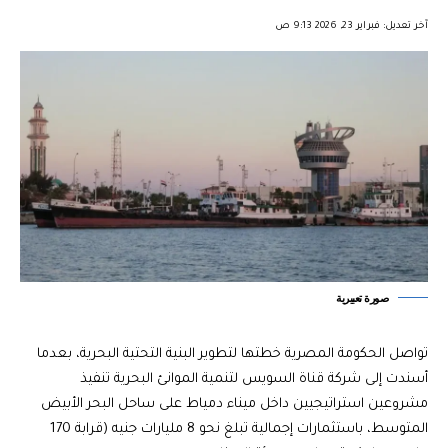
︎︎ ︎︎ ︎︎︎︎ ︎︎ ︎︎ ︎︎ ︎︎ ︎︎ ︎︎ ︎︎ ︎︎
آخر تعديل: فبراير 23, 2026 9:13 ص
صورة تعبيرية
تواصل الحكومة المصرية خطتها لتطوير البنية التحتية البحرية، بعدما
أسندت إلى شركة قناة السويس لتنمية الموانئ البحرية تنفيذ
مشروعين استراتيجيين داخل ميناء دمياط على ساحل البحر الأبيض
المتوسط، باستثمارات إجمالية تبلغ نحو 8 مليارات جنيه (قرابة 170