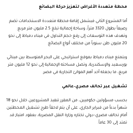
محطة متعددة الأغراض لتعزيز حركة البضائع
أما المشروع الثاني فيشمل إقامة محطة متعددة الاستخدامات تضم
رصيفاً بطول 3320 متراً، وساحة إجمالية تبلغ 2.5 مليون متر مربع.
وتهدف هذه التوسعات إلى رفع حجم التداول في ميناء دمياط إلى نحو
20 مليون طن سنوياً من مختلف أنواع البضائع.
ويتمتع ميناء دمياط بموقع استراتيجي على البحر المتوسط بين مينائي
بورسعيد والإسكندرية، وتصل مساحته الإجمالية إلى نحو 12 مليون متر
مربع، ما يجعله أحد أهم الموانئ التجارية في مصر.
تشغيل عبر تحالف مصري–عالمي
بحسب مسؤولين حكوميين، من المقرر تنفيذ المشروعين خلال نحو 18
شهراً بدءاً من فبراير الجاري، على أن يتم لاحقاً طرح تشغيل المحطتين
أمام تحالف مصري–دولي تختاره وزارة النقل المصرية، بعقود امتياز قد
تمتد إلى 30 عاماً.