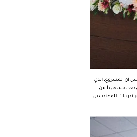
الدكتور المهندس سعد برادعي من الشركة الألمانية في تصريح خاص لموقع بزنس 2بزنس ان المشروع، الذي
 بعد، مستفيداً من
لطاقة وتوفير تدريبات للمهندسين