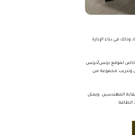
وذلك في بناء الإدارة
و قال الدكتور المهندس يوسف أحمد حسون، مدير عام المركز الوطني لبحوث الطاقة في تصريح خاص لموقع بزنس2بزنس
وريا عام 2007، وإنشاء مختبر مختص وتدريب مجموعة من
نقابة المهندسين. ويمثل
 الطاقة