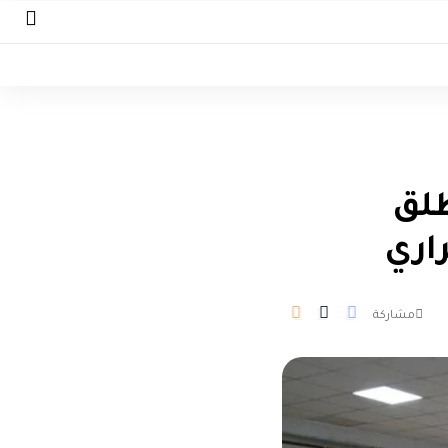
طلق
راري
مشاركة