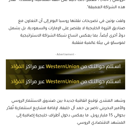
الروسي (RDIF)"، معتبراً ذلك دليلاً على الثقة المتنامية، ومشدداً: "نقدّر
هذه الشراكة العميقة".
ولفت بوتين في تصريحات نقلتها روسيا اليوم إلى أن التعاون مع
صناديق الثروة الخليجية لا يقتصر على الإمارات والسعودية، بل يشمل
دولاً أخرى أيضاً، بما يعكس اتساع شبكة الشراكة الاستراتيجية
لموسكو في بيئة عالمية متقلبة.
- Advertisement -
وشهد المنتدى توقيع اتفاقية جديدة بين صندوق الاستثمار الروسي
والأمير البحريني ناصر بن حمد آل خليفة، لإقامة مشاريع استثمارية تُقدّر
بحوالي 15 مليار روبل، ما يعكس دخول أطراف خليجية إضافية إلى
المشهد الاقتصادي الروسي.