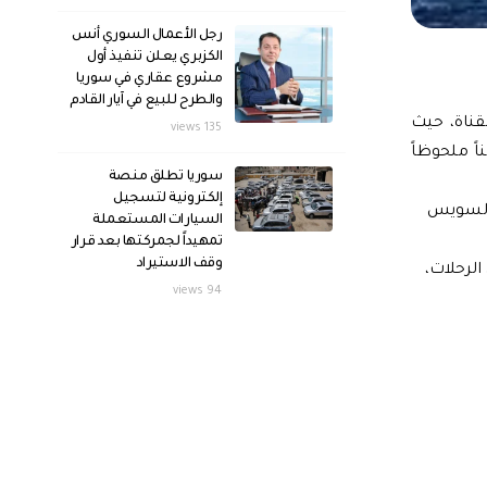
رجل الأعمال السوري أنس
الكزبري يعلن تنفيذ أول
مشروع عقاري في سوريا
والطرح للبيع في آيار القادم
قناة، حيث
135 views
كس تحسناً ملحوظاً
سوريا تطلق منصة
إلكترونية لتسجيل
لتسلك قناة السويس
السيارات المستعملة
تمهيداً لجمركتها بعد قرار
وقف الاستيراد
لرحلات،
94 views