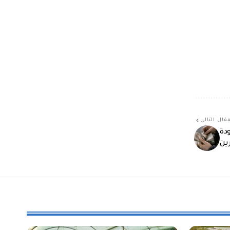
قال التالي
دة
ين