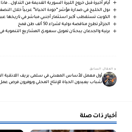
أيام أخيرة قبل خروج الليرة السورية القديمة من التداول.. م
دول الخليج في صدارة مؤشر “جودة الحياة” عربياً خلال النصف الأول 2026..ولبنان و مصر
الكويت تستقطب أكبر استثمار أجنبي مباشر في تاريخها عبر مشروع “ش
الجزائر تطرح مناقصة دولية لشراء 50 ألف طن قمح
برنية والجدعان يبحثان تمويل سعودي المشاريع التنموية في
المقال السابق
أول معمل للأساس المعدني في سلمى بريف اللاذقية ا
شباب يعيدون الحياة للإنتاج المحلي ويوفرون فرص عمل
أخبار ذات صلة