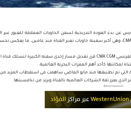
س عن بدء العودة التدريجية لسفن الحاويات العملاقة للعبور عبر ال
شهدت مؤخراً مرور سفينة الحاويات CMA CGM Benjamin Franklin، وهي أكبر سفينة حاويات تعبر القناة منذ عامين، ما يع
وأوضحت الهيئة في بيان نقلته CNBC عربية أن الخط الملاحي الفرنسي CMA CGM قرر تعديل مسار إحدى سفنه الكبيرة 
اة لمكانتها كأحد أهم الممرات البحرية العالمية.
نة التي تم تطبيقها منذ مايو الماضي ساهمت في استقطاب المزيد من ا
- Advertisement -