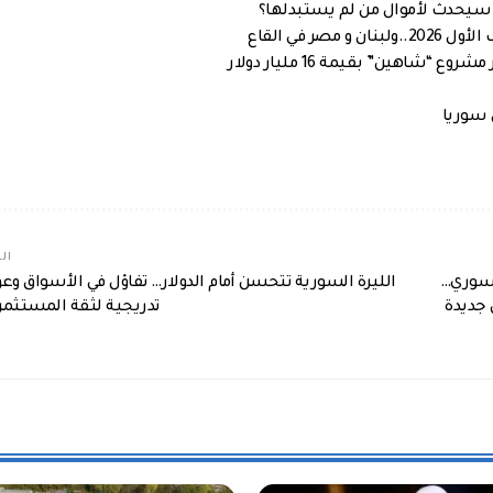
اذا سيحدث لأموال من لم يستبدلها؟
 في القاع
اهين” بقيمة 16 مليار دولار
 سوريا
الم
لسوري…
الليرة السورية تتحسن أمام الدولار… تفاؤل في الأسواق وعو
 جديدة
تدريجية لثقة المستثمر