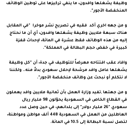
وظيفة يشغلها وافدون، ما ينفي تركيزها على توطين الوظائف
المنخفضة الأجور".
و من جهه اخري أكد فقيه في تصريح نشر موخرا "في المقابل
هناك سبعة ملايين وظيفة يشغلها وافدون، أي أن ما نحتاج
إليه من هذه الوظائف فقط عشرة في المائة، لإحداث قفزة
كبيرة في خفض حجم البطالة في المملكة".
وافاد عقب افتتاحه معرضاً للتوظيف في جدة، أن "كل وظيفة
يشغلها عامل وافد مرشحة لإحلال سعودي بدلاً منه.. ولكننا
لا نتكلم أو نبحث عن وظائف منخفضة الأجور".
و من جهتها ,تفيد وزارة العمل بأن ثمانية ملايين وافد يعملون
في القطاع الخاص في السعودية يحوّلون 98 مليار ريال
سعودي "26 مليار دولار" إلى بلدانهم، في حين وصل عدد
العاطلين من العمل في السعودية 448 ألف مواطن ومواطنة،
لتصل نسبة البطالة إلى 10.5 في المائة.