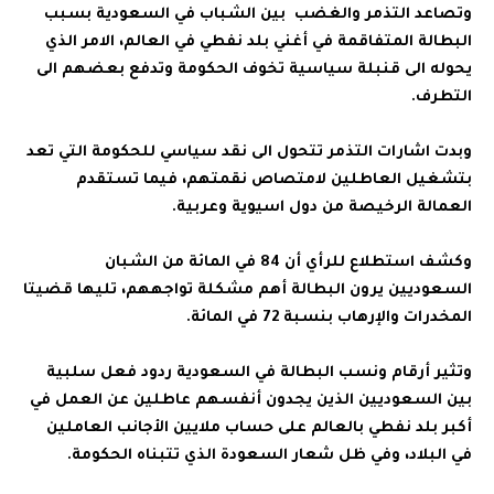
وتصاعد التذمر والغضب بين الشباب في السعودية بسبب
البطالة المتفاقمة في أغني بلد نفطي في العالم، الامر الذي
يحوله الى قنبلة سياسية تخوف الحكومة وتدفع بعضهم الى
التطرف.
وبدت اشارات التذمر تتحول الى نقد سياسي للحكومة التي تعد
بتشغيل العاطلين لامتصاص نقمتهم، فيما تستقدم
العمالة الرخيصة من دول اسيوية وعربية.
وكشف استطلاع للرأي أن 84 في المائة من الشبان
السعوديين يرون البطالة أهم مشكلة تواجههم، تليها قضيتا
المخدرات والإرهاب بنسبة 72 في المائة.
وتثير أرقام ونسب البطالة في السعودية ردود فعل سلبية
بين السعوديين الذين يجدون أنفسهم عاطلين عن العمل في
أكبر بلد نفطي بالعالم على حساب ملايين الأجانب العاملين
في البلاد، وفي ظل شعار السعودة الذي تتبناه الحكومة.