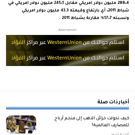
288،4 مليون
دولار امريكي
مقابل 245،1 مليون
دولار امريكي
في
شباط 2011، أي بارتفاع وقيمته 43.3 مليون
دولار امريكي
ونسبته 17،7٪ مقارنة بشباط 2011 .
- Advertisement -
أخبار ذات صلة
كيف تحولت خزائن الذهب إلى منجم أرباح
للمصارف العالمية؟
منذ 8 أشهر