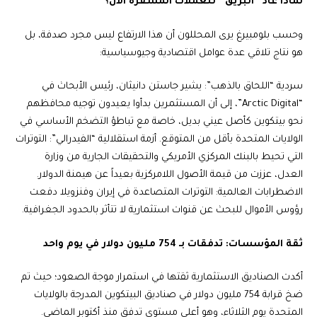
لماذا عاد “البريق” للعملات المشفرة الآن؟
وحسب بلومبيرغ يرى المحللون أن هذا الارتفاع ليس مجرد صدفة، بل
هو نتاج تلاقي عدة عوامل اقتصادية وجيوسياسية:
سردية “اللحاق بالذهب”: يشير جاستن دانيثان، رئيس الأبحاث في
“Arctic Digital”، إلى أن المستثمرين بدأوا يعيدون توجيه محافظهم
نحو بيتكوين كأصل عيني بديل، خاصة مع تباطؤ التضخم الأساسي في
الولايات المتحدة بأقل من المتوقع. أزمة استقلالية “الفيدرالي”: التوترات
التي تحيط بالبنك المركزي الأمريكي والتحقيقات الجارية من وزارة
العدل، عززت من قيمة الأصول اللامركزية بعيداً عن هيمنة الدولار.
الاضطرابات العالمية: التوترات المتصاعدة في إيران وفنزويلا دفعت
رؤوس الأموال للبحث عن قنوات استثمارية لا تتأثر بالحدود الجغرافية.
ثقة المؤسسات: تدفقات بـ 754 مليون دولار في يوم واحد
أكدت الصناديق الاستثمارية ثقتها في استمرار موجة الصعود؛ حيث تم
ضخ قرابة 754 مليون دولار في صناديق البيتكوين المدرجة بالولايات
المتحدة يوم الثلاثاء، وهو أعلى مستوى تدفق منذ أكتوبر الماضي.