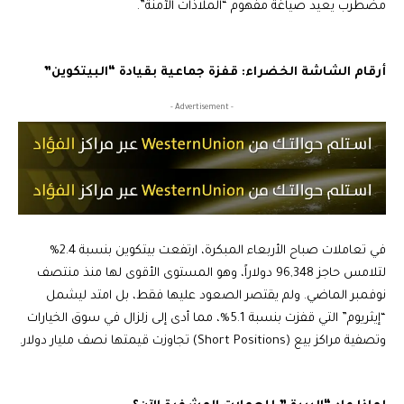
مضطرب يعيد صياغة مفهوم “الملاذات الآمنة”.
أرقام الشاشة الخضراء: قفزة جماعية بقيادة “البيتكوين”
- Advertisement -
في تعاملات صباح الأربعاء المبكرة، ارتفعت بيتكوين بنسبة 2.4%
لتلامس حاجز 96,348 دولاراً، وهو المستوى الأقوى لها منذ منتصف
نوفمبر الماضي. ولم يقتصر الصعود عليها فقط، بل امتد ليشمل
“إيثريوم” التي قفزت بنسبة 5.1%، مما أدى إلى زلزال في سوق الخيارات
وتصفية مراكز بيع (Short Positions) تجاوزت قيمتها نصف مليار دولار.