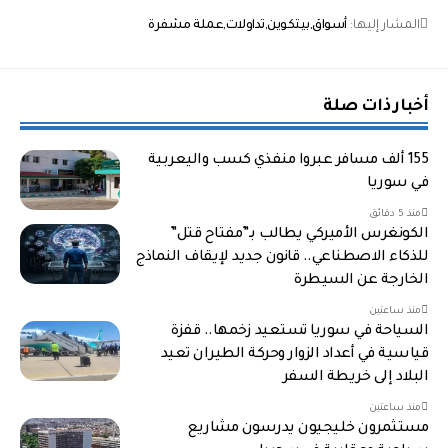
المشار إليها:
أسواق
بيتكوين
تداولات
عملة مشفرة
أخبار ذات صلة
155 ألف مسافر عبروا منفذي كسب واليعربية
في سوريا
منذ 5 دقائق
الكونغرس الأميركي يطالب بـ”مفتاح قتل”
للذكاء الاصطناعي.. قانون جديد لإيقاف النماذج
الخارجة عن السيطرة
منذ ساعتين
السياحة في سوريا تستعيد زخمها.. قفزة
قياسية في أعداد الزوار وحركة الطيران تعيد
البلاد إلى خريطة السفر
منذ ساعتين
مستثمرون خليجيون يدرسون مشاريع