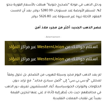
ودخل الذهب في موجة “تصحيح جنونية” هبطت بالأسعار الفورية بنحو
2%، لتستقر الأونصة عند مستويات 5280.99 دولار، بعد أن لامست
العقود الآجلة ذروة غير مسبوقة عند 5626.80 دولار.
عصر الذهب الجديد: أكثر من مجرد ملاذ آمن
- Advertisement -
لم يعد الذهب اليوم مجرد وسيلة للهروب من التضخم، بل تحول وفقاً
لمحللي “أو.سي.بي.سي” إلى “أصل سيادي محايد”. مع تزايد ديون
الحكومات والتوترات الجيوسياسية، أعاد المستثمرون تعريف دور الذهب
في محافظهم؛ حيث بات يُنظر إليه كأداة لا غنى عنها لتخزين القيمة
بعيداً عن تقلبات العملات التقليدية.