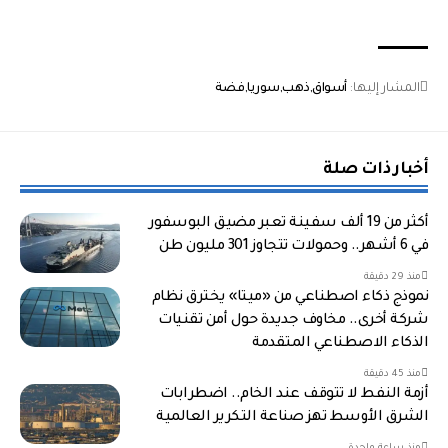
المشار إليها:
أسواق
ذهب
سوريا
فضة
أخبار ذات صلة
أكثر من 19 ألف سفينة تعبر مضيق البوسفور
في 6 أشهر.. وحمولات تتجاوز 301 مليون طن
منذ 29 دقيقة
نموذج ذكاء اصطناعي من «ميتا» يخترق نظام
شركة أخرى.. مخاوف جديدة حول أمن تقنيات
الذكاء الاصطناعي المتقدمة
منذ 45 دقيقة
أزمة النفط لا تتوقف عند الخام.. اضطرابات
الشرق الأوسط تهز صناعة التكرير العالمية