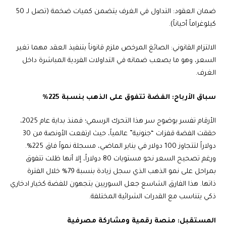
ضمان العقود: التداول في الغرف يتضمن كميات ضخمة (تصل لـ 50
كيلوغراماً أحياناً).
الالتزام القانوني: الصائغ المرخص ملزم قانوناً بتنفيذ العقد مهما تغير
السعر، وهو ما يصعب ضمانه في التداولات الفردية المباشرة داخل
الغرف.
سباق الأرباح: الفضة تتفوق على الذهب بنسبة 225%
الأرقام تفسر بوضوح سر هذا التحرك الرسمي؛ فمنذ بداية عام 2025،
حققت الفضة قفزات “جنونية” عالمياً، حيث ارتفعت الأونصة من 30
دولاراً لتتجاوز 100 دولار في يناير الماضي، مسجلة نمواً فاق 225%.
ورغم تصحيح السعر نحو مستويات 80 دولاراً، إلا أنها ظلت تتفوق
بمراحل على نمو الذهب الذي سجل زيادة بنسبة 79% خلال الفترة
ذاتها. هذا الفارق الشاسع جعل السوريين يتجهون للفضة كخيار ادخاري
ذكي يتناسب مع القدرات الشرائية المختلفة.
المستقبل: منصة رقمية ومشاركة مصرفية