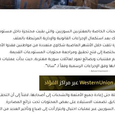
شحنات الخاصة بالمغتربين السوريين، والتي بقيت محتجزة داخل مستو
عد استكمال الإجراءات القانونية والإدارية المرتبطة بالملف.
 الإدارة تلقت خلال الأشهر الماضية شكاوى متعددة من مواطنين فقدوا الأ
لمختصة إلى فتح تحقيق ومراجعة محتويات المستودعات القديمة.
م مقتنيات وبضائع تعود لعائلات سورية مغتربة، حيث بدأت عمليات ف
ا وفق الإجراءات الرسمية وفقاً لـ “سانا”.
- Advertisement -
ة حتى إعادة جميع الأمتعة والشحنات إلى أصحابها، لافتاً إلى أن التحق
ابق، تضمنت الاستيلاء على بعض المحتويات تحت ذرائع المصادرة.
وريين عبر عمليات احتيال وابتزاز أدت إلى ضياع وتأخير العديد من ا