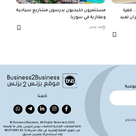
. قفزة
مستثمرون خليجيون يدرسون مشاريع سياحية
ران تعيد
وعقارية في سوريا
منذ يومين
بوعية
تابعنا
لأحكام
Business2Business. All Rights Reserved.2026 ©
كافة العلامات التجارية الخاصة بـ بزنس2بزنس، وكل ما تتضمنه
من حقوق الملكية الفكرية، هي ملك لشركة (BROTHERS AS 3
)ولا تُستخدم إلا بتصريح مسبق.