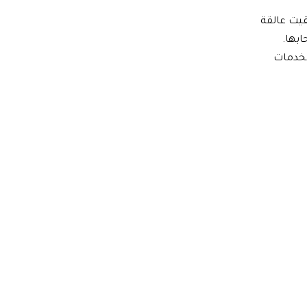
بة السورية سحر بساطة، القادمة من قطر، عن فرحتها باستعادة شحنتها التي أرسلتها عام 2023 وبقيت عالقة
ابها.
لخدمات