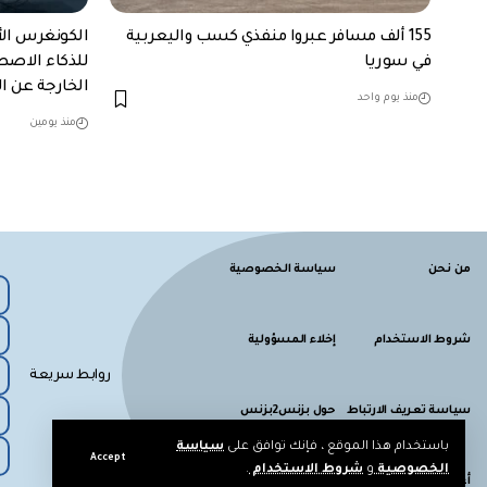
155 ألف مسافر عبروا منفذي كسب واليعربية
الكونغرس الأ
في سوريا
للذكاء الاصطن
الخارجة عن 
منذ يوم واحد
منذ يومين
من نحن
سياسة الخصوصية
شروط الاستخدام
إخلاء المسؤولية
روابط سريعة
سياسة تعريف الارتباط
حول بزنس2بزنس
باستخدام هذا الموقع ، فإنك توافق على
سياسة
Accept
الخصوصية
و
شروط الاستخدام
.
أعلن معنا
اتصل بنا