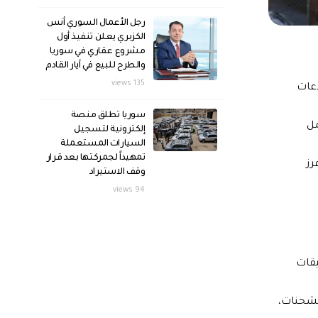
رجل الأعمال السوري أنس
الكزبري يعلن تنفيذ أول
مشروع عقاري في سوريا
والطرح للبيع في آيار القادم
135 views
دعات
سوريا تطلق منصة
مل
إلكترونية لتسجيل
السيارات المستعملة
تمهيداً لجمركتها بعد قرار
رز
وقف الاستيراد
94 views
يقات
لشحنات،