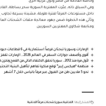
وخاصة القادمة من مصر ودول عربية أخرى.
داخل مستودعات المرفأ لفترة طويلة، مشيدة بسرعة تجاوب إدارة
وتأتي هذه الخطوة ضمن جهود معالجة ملفات الشحنات العالق
ومتابعة شكاوى المغتربين السوريين.
الإمارات وسوريا تبحثان فرصاً استثمارية في 6 قطاعات حيوية
أقوى وأضعف جوازات السفر في العالم 2026.. الإمارات تقفز إلى المركز الثاني عالمياً
لأول مرة منذ 2012.. سوريا تحقق الاكتفاء الذاتي من القمح وتخزن فائض الإنتاج في موسم 2026
منظمة “هيكس إيبر” توقع مذكرة تفاهم لتأهيل البنية التحتي
نحو 5 ملايين طن من الفيول عبر مرفأ بانياس خلال 7 أشهر
المشار إليها:
اللاذقية
سوريا
شحنات
مرفأ اللاذقية