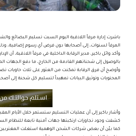
باشرت إدارة مرفأ اللاذقية اليوم السبت تسليم البضائع وال
المرفأ لسنوات، إلى أصحابها دون فرض أي رسوم إضافية، وذلك ب
وأكد وائل باكير، مدير الرقابة الداخلية في مرفأ اللاذقية، أن
بالوصول إلى شحناتهم القادمة من الخارج، ما دفع الجهات ا
وأوضح أن فرق الرقابة تمكنت من العثور على ثلاث حاويات تض
المحتويات وتوثيق البيانات تمهيداً لتسليم كل شحنة إلى أصحابه
وأشار باكير إلى أن عمليات التسليم ستستمر خلال الأيام المقبل
كشفت وجود تجاوزات ارتكبتها جهات أمنية تابعة للنظام الس
كما بيّن أن بعض شركات الشحن الوهمية استغلت المغتربين الس