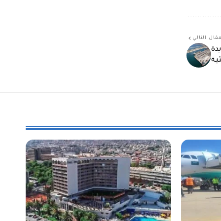
قال التالي
دة
ئية