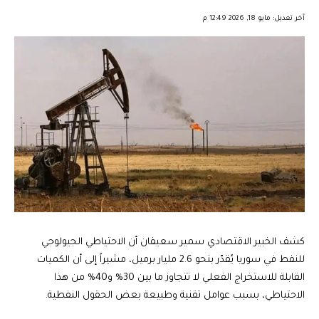
︎︎ ︎︎ ︎︎︎︎ ︎︎ ︎︎ ︎︎ ︎︎ ︎︎ ︎︎ ︎︎ ︎︎
آخر تعديل: مايو 18, 2026 12:49 م
كشف الخبير الاقتصادي سمير سعيفان أن الاحتياطي الجيولوجي
للنفط في سوريا يُقدّر بنحو 2.6 مليار برميل، مشيراً إلى أن الكميات
القابلة للاستخراج الفعلي لا تتجاوز ما بين 30% و40% من هذا
الاحتياطي، بسبب عوامل تقنية وطبيعة بعض الحقول النفطية.