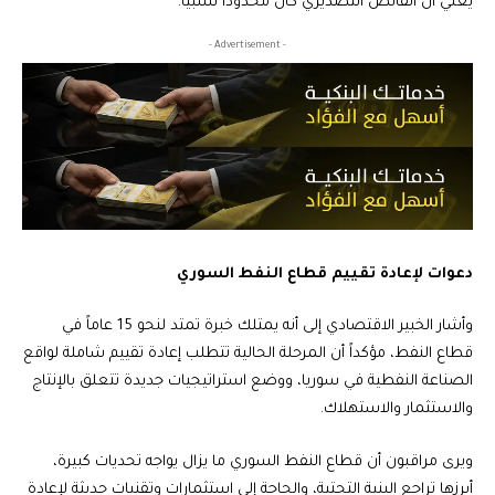
يعني أن الفائض التصديري كان محدوداً نسبياً.
- Advertisement -
دعوات لإعادة تقييم قطاع النفط السوري
وأشار الخبير الاقتصادي إلى أنه يمتلك خبرة تمتد لنحو 15 عاماً في
قطاع النفط، مؤكداً أن المرحلة الحالية تتطلب إعادة تقييم شاملة لواقع
الصناعة النفطية في سوريا، ووضع استراتيجيات جديدة تتعلق بالإنتاج
والاستثمار والاستهلاك.
ويرى مراقبون أن قطاع النفط السوري ما يزال يواجه تحديات كبيرة،
أبرزها تراجع البنية التحتية، والحاجة إلى استثمارات وتقنيات حديثة لإعادة