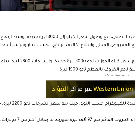
قفزت أسعار لحم الخروف في سوريا إلى مستويات جديدة قبل عيد الأضحى، مع وصول سعر الكيلو إلى 3000 ل
راجع المعروض المحلي وارتفاع تكاليف الإنتاج، بحسب تجار ومؤشر أسعار
سجلت أسعار لحم الخروف ارتفاعاً في مختلف القطع، حيث بلغ سعر كيلو الموزات نحو 
- Advertisement -
وفي سوق لحم العجل، تراوحت الأسعار بين 900 و2200 ليرة جديد
وبحسب بيانات سوقية لموقع بزنس2بزنس، يبلغ سعر كيلوغرام الخروف القائم نحو 97 أل