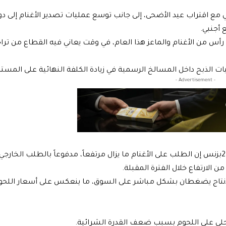
ي مع اقتراب عيد الأضحى، إلى جانب توسع عمليات تصدير الأغنام إلى دو
أجنبي.
ديرات إلى أن الحكومة تعمل على تصدير نحو 200 ألف رأس من الأغنام والماعز هذا العام، في وقت يعاني فيه القطاع من
يات الذبح داخل المسالخ الرسمية في زيادة الكلفة النهائية على المست
- Advertisement -
قال تاجر المواشي في سوق الضمير سمير الحنان لموقع بزنس2بزنس إن الطلب على الأغنام ما يزال مرتفعاً، مدفوعاً بالطلب ال
الارتفاع خلال الفترة المقبلة.
الإنتاج يضغطان بشكل مباشر على السوق، ما ينعكس على أسعار اللحو
محلي على اللحوم بسبب ضعف القدرة الشرائية.