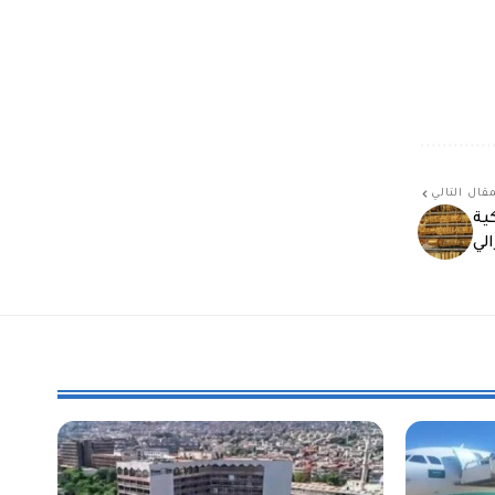
قال التالي
ية
لي