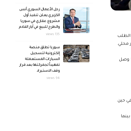
رجل الأعمال السوري أنس
الكزبري يعلن تنفيذ أول
مشروع عقاري في سوريا
والطرح للبيع في آيار القادم
135 views
يرة جديدة، وسط ارتفاع الطلب
 محلي.
سوريا تطلق منصة
إلكترونية لتسجيل
السيارات المستعملة
3000 ليرة جديدة، والشرحات 2800 ليرة، بينما وصل
تمهيداً لجمركتها بعد قرار
وقف الاستيراد
94 views
ة للكيلوغرام حسب النوع، حيث بلغ سعر الشرحات نحو 2200 ليرة، في حين
ف ليرة سورية، ما يعادل أكثر من 7 دولارات، بينما