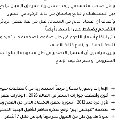
وقال صاحب ملحمة في ريف دمشق زياد عمرة إن الإقبال تراجع بش
بين المستهلك والبائع يفاقمان من حالة الركود في السوق.
وأضاف أن اعتماد الذبح في المسالخ قلل من ثقة بعض الزبائن، ر
التضخم يضغط على الأسعار أيضاً
يأتي ارتفاع أسعار اللحوم في ظل ضغوط تضخمية مستمرة وتراجع
نتيجة الجفاف وارتفاع كلفة الأعلاف.
ويرى مراقبون أن استمرار التصدير في ظل محدودية الإنتاج الم
المعروض أو دعم تكاليف الإنتاج.
الإمارات وسوريا تبحثان فرصاً استثمارية في 6 قطاعات حيوية
أقوى وأضعف جوازات السفر في العالم 2026.. الإمارات تقفز إلى المركز الثاني عالمياً
لأول مرة منذ 2012.. سوريا تحقق الاكتفاء الذاتي من القمح وتخزن فائض الإنتاج في موسم 2026
منظمة “هيكس إيبر” توقع مذكرة تفاهم لتأهيل البنية التحتي
نحو 5 ملايين طن من الفيول عبر مرفأ بانياس خلال 7 أشهر