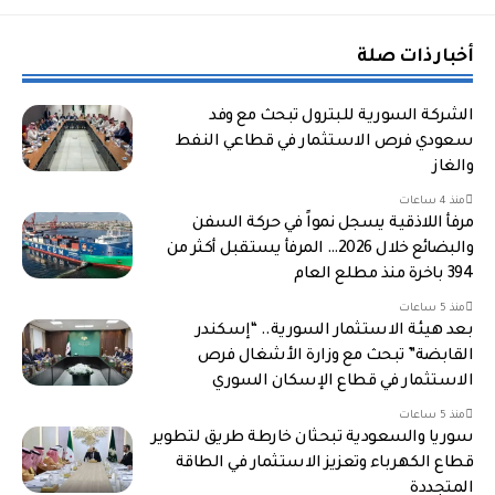
أخبار ذات صلة
الشركة السورية للبترول تبحث مع وفد
سعودي فرص الاستثمار في قطاعي النفط
والغاز
منذ 4 ساعات
مرفأ اللاذقية يسجل نمواً في حركة السفن
والبضائع خلال 2026… المرفأ يستقبل أكثر من
394 باخرة منذ مطلع العام
منذ 5 ساعات
بعد هيئة الاستثمار السورية.. “إسكندر
القابضة” تبحث مع وزارة الأشغال فرص
الاستثمار في قطاع الإسكان السوري
منذ 5 ساعات
سوريا والسعودية تبحثان خارطة طريق لتطوير
قطاع الكهرباء وتعزيز الاستثمار في الطاقة
المتجددة