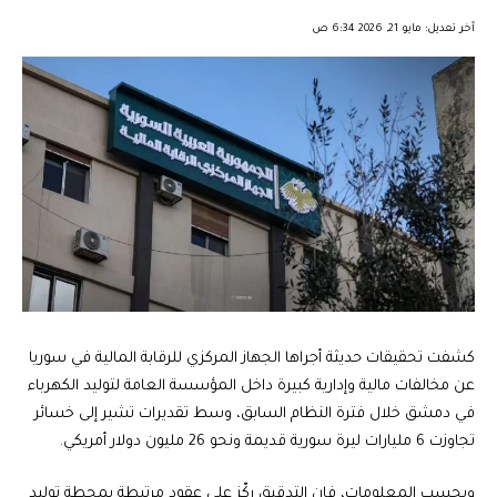
︎︎ ︎︎ ︎︎︎︎ ︎︎ ︎︎ ︎︎ ︎︎ ︎︎ ︎︎ ︎︎ ︎︎
آخر تعديل: مايو 21, 2026 6:34 ص
كشفت تحقيقات حديثة أجراها الجهاز المركزي للرقابة المالية في سوريا
عن مخالفات مالية وإدارية كبيرة داخل المؤسسة العامة لتوليد الكهرباء
في دمشق خلال فترة النظام السابق، وسط تقديرات تشير إلى خسائر
تجاوزت 6 مليارات ليرة سورية قديمة ونحو 26 مليون دولار أمريكي.
وبحسب المعلومات، فإن التدقيق ركّز على عقود مرتبطة بمحطة توليد