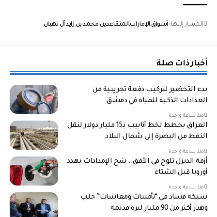
المشار إليها:
أسواق
الإمارات
المتقاعدين
محمد بن زايد آل نهيان
أخبار ذات صلة
بدء التحضير لتركيب دفعة تجريبية من
العدادات الذكية للمياه في دمشق
منذ ساعة واحدة
العراق يخطط لخط أنابيب بـ15 مليار دولار لنقل
النفط من البصرة إلى شمال البلاد
منذ ساعة واحدة
أزمة الديزل تلوح في الأفق.. شح الإمدادات يهدد
أوروبا قبل الشتاء
منذ ساعة واحدة
شبكة فساد في “تأمينات ومعاشات” حلب
وهدر أكثر من 90 مليار ليرة قديمة