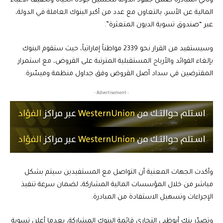
وتأتي المبادرة ضمن جهود الدولة لتحسين جودة الحياة وتخفيف الأعباء
المالية عن الأسر، بالتعاون مع عدد من أكبر البنوك العاملة في الدولة،
عبر “صندوق تسوية الديون المتعثرة”.
وسيستفيد من القرار نحو 2339 مواطناً إماراتياً، حيث ستقوم البنوك
بإلغاء الفوائد والأرباح المستقبلية المترتبة على القروض، مع استمرار
المقترضين في سداد أصل القروض وفق جداول منظمة وميسّرة.
- Advertisement -
وأكدت الجهات المعنية أن التواصل مع المستفيدين سيتم بشكل
مباشر من خلال المؤسسات المالية المشاركة، لضمان سرعة تنفيذ
الإجراءات وتسهيل الاستفادة من المبادرة.
وتصدّر بنك أبوظبي التجاري قائمة البنوك المشاركة، بعدما أعلن تسوية