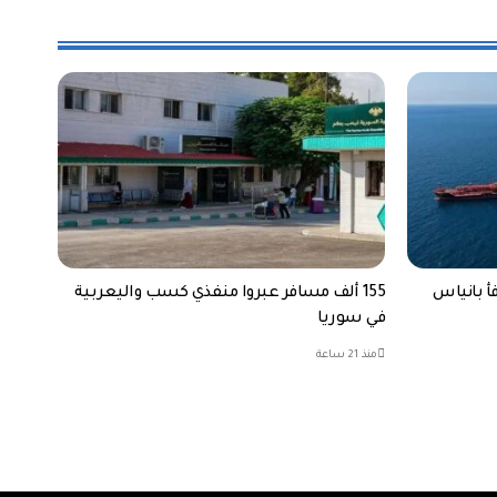
فأ بانياس
155 ألف مسافر عبروا منفذي كسب واليعربية
في سوريا
منذ 21 ساعة