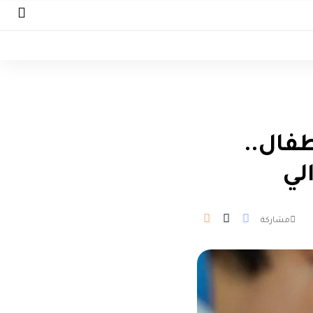
فال..
لي
مشاركة