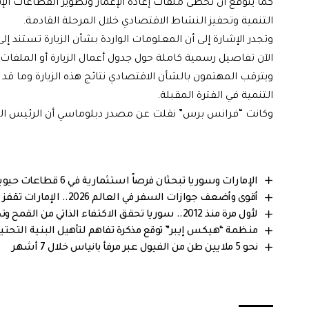
كما يُتوقع أن تحظى ملفات إعادة الإعمار وتطوير القطاعات الإن
التنمية وتحفيز النشاط الاقتصادي خلال المرحلة القادمة.
وتجدر الإشارة إلى أن المعلومات الواردة بشأن الزيارة تستن
الآن تفاصيل رسمية كاملة حول جدول أعمال الزيارة أو الملفات
ويترقب المهتمون بالشأن الاقتصادي نتائج هذه الزيارة وما 
التنمية في الفترة المقبلة.
وكانت “فرانس برس” نقلت عن مصدر دبلوماسي أن الرئيس السوري
الإمارات وسوريا تبحثان فرصاً استثمارية في 6 قطاعات حيوية
أقوى وأضعف جوازات السفر في العالم 2026.. الإمارات تقفز إلى المركز الثاني عالمياً
لأول مرة منذ 2012.. سوريا تحقق الاكتفاء الذاتي من القمح وتخزن فائض الإنتاج في موسم 2026
منظمة “هيكس إيبر” توقع مذكرة تفاهم لتأهيل البنية التحتي
نحو 5 ملايين طن من الفيول عبر مرفأ بانياس خلال 7 أشهر