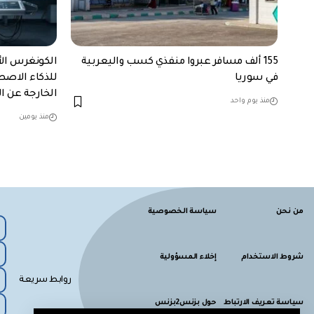
155 ألف مسافر عبروا منفذي كسب واليعربية
الكونغرس الأ
في سوريا
للذكاء الاصطن
الخارجة عن 
منذ يوم واحد
منذ يومين
من نحن
سياسة الخصوصية
شروط الاستخدام
إخلاء المسؤولية
روابط سريعة
سياسة تعريف الارتباط
حول بزنس2بزنس