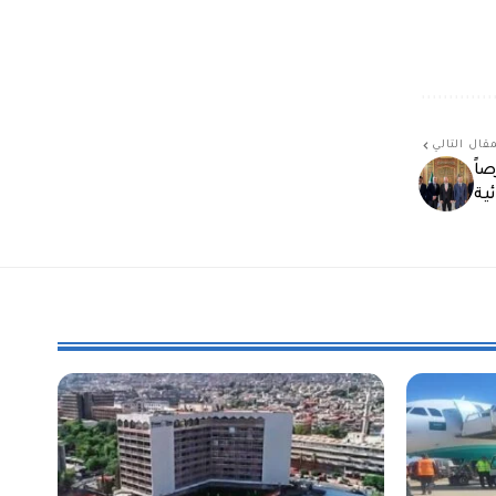
قال التالي
اً
ية