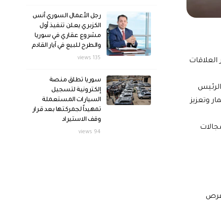
رجل الأعمال السوري أنس
الكزبري يعلن تنفيذ أول
مشروع عقاري في سوريا
والطرح للبيع في آيار القادم
135 views
 العلاقات
سوريا تطلق منصة
الرئيس
إلكترونية لتسجيل
السيارات المستعملة
ار وتعزيز
تمهيداً لجمركتها بعد قرار
وقف الاستيراد
مجالات
94 views
وفرص