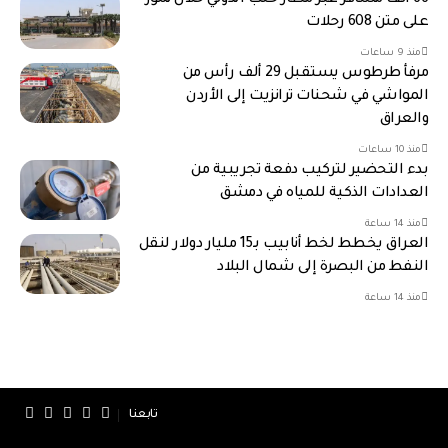
66 ألف مسافر عبر مطار حلب الدولي خلال تموز
على متن 608 رحلات
منذ 9 ساعات
مرفأ طرطوس يستقبل 29 ألف رأس من
المواشي في شحنات ترانزيت إلى الأردن
والعراق
منذ 10 ساعات
بدء التحضير لتركيب دفعة تجريبية من
العدادات الذكية للمياه في دمشق
منذ 14 ساعة
العراق يخطط لخط أنابيب بـ15 مليار دولار لنقل
النفط من البصرة إلى شمال البلاد
منذ 14 ساعة
تابعنا