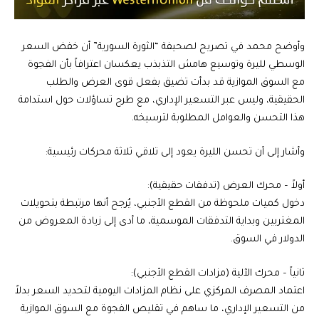
وأوضح محمد في تصريح لصحيفة “الثورة السورية” أن خفض السعر
الوسطي لليرة وتوسيع هامش التذبذب يعكسان اعترافاً بأن الفجوة
مع السوق الموازية قد بدأت تضيق بفعل قوى العرض والطلب
الحقيقية، وليس عبر التسعير الإداري، مع طرح تساؤلات حول استدامة
هذا التحسن والعوامل المطلوبة لترسيخه.
وأشار إلى أن تحسن الليرة يعود إلى تلاقي ثلاثة محركات رئيسية:
أولاً – محرك العرض (تدفقات حقيقية):
دخول كميات ملحوظة من القطع الأجنبي، يُرجح أنها مرتبطة بتحويلات
المغتربين وبداية التدفقات الموسمية، ما أدى إلى زيادة المعروض من
الدولار في السوق.
ثانياً – محرك الآلية (مزادات القطع الأجنبي):
اعتماد المصرف المركزي على نظام المزادات اليومية لتحديد السعر بدلاً
من التسعير الإداري، ما ساهم في تقليص الفجوة مع السوق الموازية