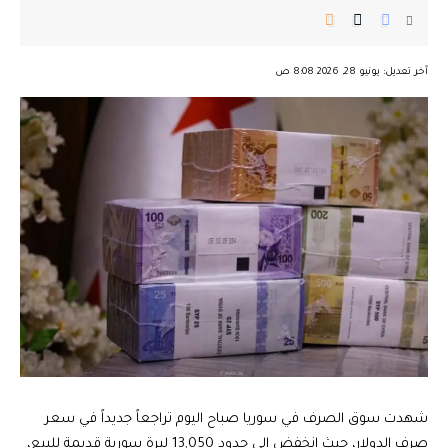
︎︎ ︎︎ ︎︎︎︎ ︎︎ ︎︎ ︎︎ ︎︎ ︎︎ ︎︎ ︎︎ ︎︎
آخر تعديل: يونيو 28, 2026 8:08 ص
شهدت سوق الصرف في سوريا صباح اليوم تراجعاً جديداً في سعر
صرف الدولار، حيث انخفض إلى حدود 13,050 ليرة سورية قديمة للبيع،