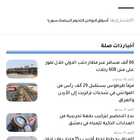
المشار إليها:
أسواق
الدواجن
اللحوم البيضاء
سوريا
أخبار ذات صلة
66 ألف مسافر عبر مطار حلب الدولي خلال تموز
على متن 608 رحلات
منذ 10 ساعات
مرفأ طرطوس يستقبل 29 ألف رأس من
المواشي في شحنات ترانزيت إلى الأردن
والعراق
منذ 11 ساعة
بدء التحضير لتركيب دفعة تجريبية من
العدادات الذكية للمياه في دمشق
منذ 15 ساعة
العراق يخطط لخط أنابيب بـ15 مليار دولار لنقل