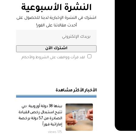
النشرة الأسبوعية
اشترك في النشرة الإخبارية لدينا للحصول على
أحدث مقالاتنا على الفور!
لقد قرأت ووافقت على الشروط والأحكام
الأخبار الأكثر مشاهدة
بينها 38 دولة أوروبية: دبي
تتيح استبدال رخص القيادة
الصادرة من 57 دولة برخصة
إماراتية فوراً
175 views