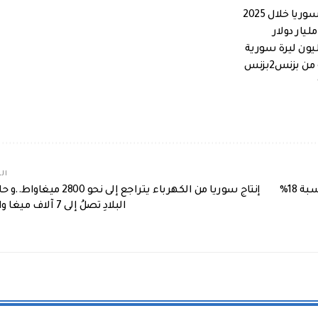
بزنس2بزنس
الم
إرتفاع إجمالي المساحاتُ المزروعةُ بالقمحِ في سورية بنسبة 18%
إنتاج سوريا من الكهرباء يتراجع إلى نحو 2800 ميغاو
البلادِ تصلُ إلى 7 آلاف ميغا واط!!