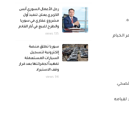
رجل الأعمال السوري أنس
الكزبري يعلن تنفيذ أول
.
مشروع عقاري في سوريا
والطرح للبيع في آيار القادم
135 views
 الخيام
سوريا تطلق منصة
إلكترونية لتسجيل
السيارات المستعملة
تمهيداً لجمركتها بعد قرار
وقف الاستيراد
94 views
لصحي.
 لقيامه