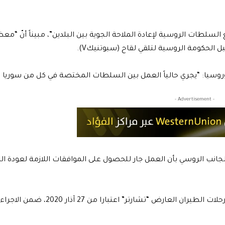
 السلطات الروسية لإعادة الملاحة الجوية بين البلدين”، مبيناً أنّ “معظ
الحكومة الروسية لتلقي لقاح (سبوتنيكV).
ا وروسيا: “يجري حالياً العمل بين السلطات المختصة في كل من سوريا 
- Advertisement -
لجانب الروسي بأن العمل جار للحصول على الموافقات اللازمة لعودة ال
وكانت موسكو قد قررت تعليق جميع رحلات الطيران الدولية ورحلات الطيران العارض “تشارتر” اعتبارا من 27 آذار