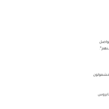
تواصل
منهم”.
ية وهم مشمولون
فايروس