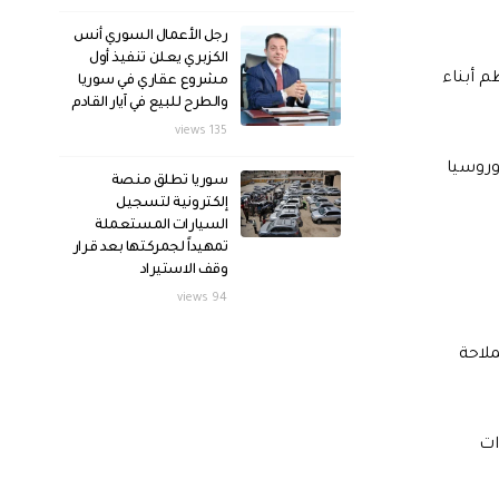
رجل الأعمال السوري أنس
الكزبري يعلن تنفيذ أول
م أبناء
مشروع عقاري في سوريا
والطرح للبيع في آيار القادم
135 views
وروسيا
سوريا تطلق منصة
إلكترونية لتسجيل
السيارات المستعملة
تمهيداً لجمركتها بعد قرار
وقف الاستيراد
94 views
ملاحة
 2020، ضمن الاجراءات