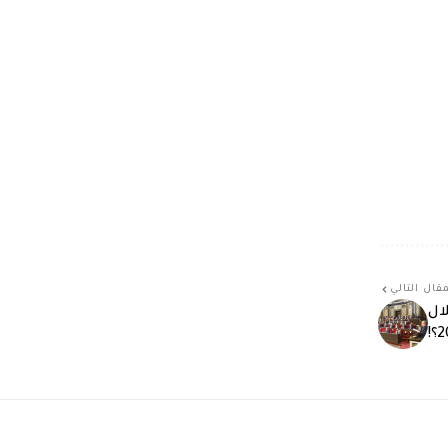
قال التالي
لال