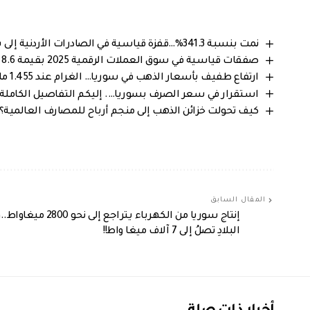
نمت بنسبة 341.3%…قفزة قياسية في الصادرات الأردنية إلى سوريا خلال 2025
صفقات قياسية في سوق العملات الرقمية 2025 بقيمة 8.6 مليار دولار
ارتفاع طفيف بأسعار الذهب في سوريا… الغرام عند 1.455 مليون ليرة سورية
استقرار في سعر الصرف بسوريا…. إليكم التفاصيل الكاملة من 
كيف تحولت خزائن الذهب إلى منجم أرباح للمصارف العالمية؟
المقال السابق
إنتاج سوريا من الكهرباء يتراجع إلى نح
البلادِ تصلُ إلى 7 آلاف ميغا واط!!