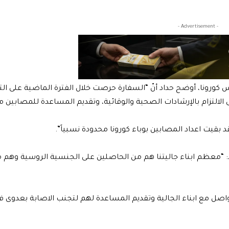
- Advertisement -
 كورونا، أوضح حداد أنّ “السفارة حرصت خلال الفترة الماضية على ال
ى الالتزام بالإرشادات الصحية والوقائية، وتقديم المساعدة للمصابين 
 بقيت اعداد المصابين بوباء كورونا محدودة نسبياً”.
ناء الجالية على اللقاح (سبوتنيك V)، قال حداد: “معظم ابناء جاليتنا هم من الحاصلين على الجنسية الروس
واصل مع ابناء الجالية وتقديم المساعدة لهم لتجنب الاصابة بعدوى 