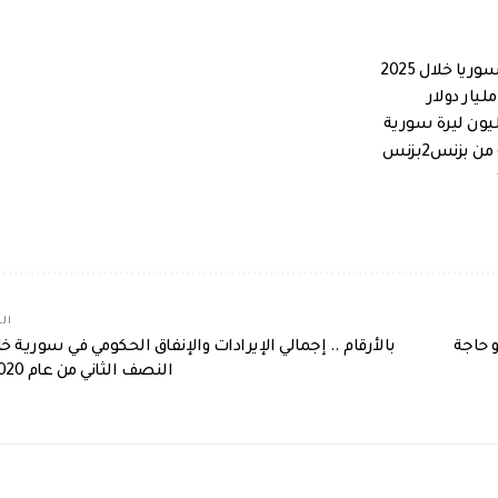
بزنس2بزنس
الم
و 2800 ميغاواط..و حاجة
بالأرقام .. إجمالي الإيرادات والإنفاق الحكومي في سورية خ
النصف الثاني من عام 2020؟!