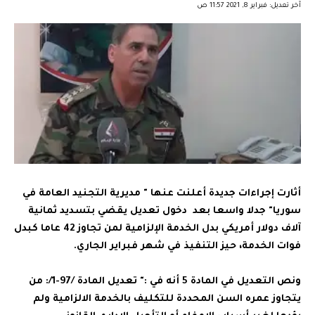
آخر تعديل: فبراير 8, 2021 11:57 ص
أثارت إجراءات جديدة أعلنت عنها " مديرية التجنيد العامة في
سوريا" جدلا واسعا بعد دخول تعديل يقضي بتسديد ثمانية
آلاف دولار أمريكي بدل الخدمة الإلزامية لمن تجاوز 42 عاما كبدل
فوات الخدمة، حيز التنفيذ في شهر فبراير الجاري.
ونص التعديل في المادة 5 أنه في :" تعديل المادة /97-1/: من
يتجاوز عمره السن المحددة للتكليف بالخدمة الالزامية ولم