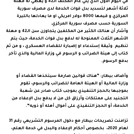
في اليوم الأول الذي يلي عام المكلف الـ42 و يعطي له مهلة
ثلاثة أشهر لتسديد بدل فوات الخدمة لدى مصرف سورية
المركزي و قيمها 8000 دولار امريكي او ما يعادلها بالليرة
السورية حسب مصرف سورية المركزي.
وأشار أن هنالك الكثير من المكلفين يتجاوزن سن الـ42 و مهلة
الأشهر الثلاث الممنوحة له لدفع بدل فوات الخدمة، حيث يتم
تنظيم وثيقة إستدعاء او إضبارة للقضاء العسكري ، و من ثم
كتاب إلى هيئة الضرائب و الرسوم في وزارة المالية والذي تأخر
بدفع الرسوم.
وأضاف بيطار: “هناك قوانين صارمة سيتخذها القضاء أو
وزارة المالية أو الهيئة العامة للضرائب والرسوم، تقوم
بموجبها بالحجز التنفيذي بموجب كتاب صادر عن شعبة
التجنيد على ممتلكات وأرزاق كل من لا يدفع بدل الإعفاء من
الخدمة، أو الحجز التنفيذي على أموال أهله أو ذويه”.
تزامنت تصريحات بيطار مع دخول المرسوم التشريعي رقم 31
لعام 2020، بخصوص أحكام الإعفاء والبدل في خدمة العلم،