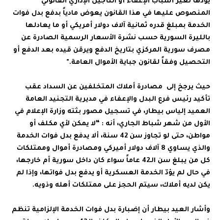
يؤدها لغير أسباب الإعفاء أو التأجيل الإداري القانوني
المنصوص عليها في هذا القانون يعوض مادياً بدفع بدل فوات
الخدمة بمبلغ قدره ثمانية آلاف دولار أمريكي أو ما يعادلها
بالليرة السورية حسب نشرة الأسعار الرسمية الصادرة عن
مصرف سورية المركزي بتاريخ الدفع ويرقن قيده بعد الدفع أو
التحصيل وفقاً لقانون جباية الأموال العامة."
حيث يرجخ إلى مصادرة أملاك المتخلفين عن السداد عقب
تأكيد رئيس فرع البدل والإعفاء في مديرية التجنيد العامة
العميد إلياس بيطار، في
تسجيل مصور بثته وزارة الإعلام في
الأول من شهر شباط الجاري
، أنه : “لا يمكن لأي مكلف أو
مواطن، حتى لو تجاوز سن 42 سنة، ألا يدفع بدل فوات الخدمة
والذي يساوي 8 آلاف دولار أميركي ومصادرة أموال وممتلكات
كل من يبلغ سن الـ42 عاماً سواء كان داخل سورية أم خارجها،
في حال لم يؤدّ الخدمة العسكرية أو يدفع بدل فواتها، وإذا لم
يكن لديه أملاك، سيتم الحجز على ممتلكات أهله وذويه.
وأشار العيد بيطار أن إضبارة بدل فوات الخدمة الإلزامية تنظم