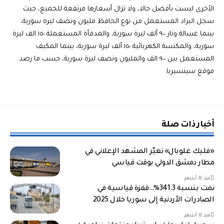
الأخرى ليست بأفضل حالا، ولا تزال أسعارها مرتفعة للجميع، حيث
سجل البراد المستعمل من نوع الحافظ مليون ونصف ليرة سورية،
بينما غسالة وتار ٩٠٠ ألف ليرة سورية، والمدفأة المستعملة ١٥٠ الف ليرة
سورية، والمكنسة الكهربائية ١٥٠ ألف ليرة سورية، بينما المكيف
المستعمل بين ٩٠٠ الف والمليون ونصف ليرة سورية، حسب ما رصد
موقع سينسيريا.
أخبار ذات صلة
«فليك غلوبال» تغيّر المشهد الإعلاني في
مطار دمشق الدولي بوقت قياسي
منذ 8 أشهر
نمت بنسبة 341.3%…قفزة قياسية في
الصادرات الأردنية إلى سوريا خلال 2025
منذ 8 أشهر