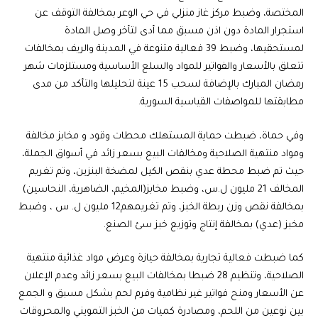
المختصة، وضبط مركز غاز منزلي في حي الوعر بمخالفة التوقف عن
استجرار المادة دون اذن مسبق مما أدى لتأخر وصل المادة
لمستحقيها، وضبط 39 فعالية متنوعة في المدينة والريف بمخالفات
تتعلق بالأسعار والفواتير للمواد والسلع الأساسية ومستلزمات شهر
رمضان المبارك بالإضافة لسحب 15 عينة لتحليلها والتأكد من مدى
مطابقتها للمواصفات القياسية السورية.
وفي حماة، ضبطت حماية المستهلك محطات وقود و مخابز مخالفة
ومواد منتهية الصلاحية ومخالفات البيع بسعر زائد في أسواق الجملة،
حيث تم ضبط محطة عدي بنقص الكيل لمضخة البنزين، وتم تغريم
المخالف 21 مليون ل.س، وضبط مخابز(المخيم، الضاهرية، النحاسين)
بمخالفة نقص وزن ربطة الخبز، وتم تغريمهم12 مليون ل. س ، وضبط
مخبز (عدي) بمخالفة إنتاج وتوزيع خبز سئ الصنع.
كما ضبطت فعالية تجارية بمخالفة حيازة وعرض مواد غذائية منتهية
الصلاحية، وتنظيم 28 ضبطا بمخالفات البيع بسعر زائد وعدم الإعلان
عن الأسعار ومنح فواتير غير نظامية وفرم لحم بشكل مسبق و الجمع
بين نوعين من اللحم، ومصادرة كميات من الخبز التمويني والمحروقات