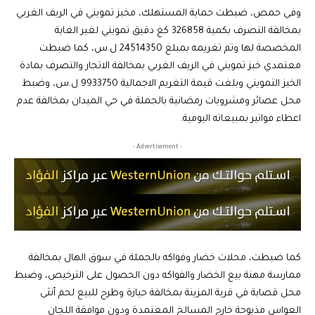
وفي حمص، ضبطت حماية المستهلك، مخبز تمويني في الريف الغربي
بمخالفة التصرف بكمية 326858 كغ دقيق تمويني لغير الغاية
المخصصة لها وتم تغريمه بمبلغ 24514350 ل.س، كما ضبطت
معتمدي خبز تمويني في الريف الغربي بمخالفة الاتجار والتصرف بمادة
الخبز التمويني وبلغت قيمة التغريم الاجمالية 9933750 ل.س، وضبط
محل عصائر ومشروبات رمضانية بالجملة في حي الميدان بمخالفة عدم
اعطاء فواتير بمبيعاته اليومية.
- Advertisement -
كما ضبطت، محلات خضار وفواكه بالجملة في سوق الهال بمخالفة
ممارسة مهنة بيع الخضار والفواكه دون الحصول على الترخيص، وضبط
محل قصابة في قرية المزينة بمخالفة حيازة وطرح للبيع لحم أنثى
العواس مذبوحة خارج المسالخ المعتمدة ودون موافقة اللجان