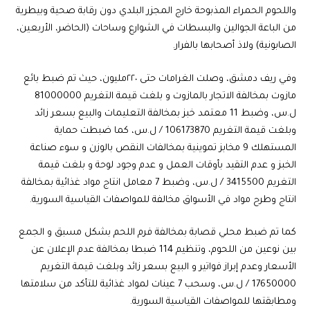
واللحوم الحمراء المذبوحة خارج المجزر البلدي دون رقابة صحية وبيطرية
من الباعة الجوالين والبسطات في الشوارع وساحات (الحاضر، الأربعين،
الصابونية) ولاذ أصحابها بالفرار.
وفي ريف دمشق، وصلت الغرامات حتى ٢٢٠مليون، حيث تم ضبط بائع
مازوت بمخالفة الاتجار بالمازوت و بلغت قيمة التغريم 81000000
ل.س، وضبط 11 معتمد خبز بمخالفة التعليمات والبيع بسعر زائد
وبلغت قيمة التغريم 106173870 / ل.س، كما ضبطت حماية
المستهلك 9 مخابز تموينية بمخالفات النقص بالوزن و سوء صناعة
الخبز و عدم التقيد بأوقات العمل و عدم وجود لوحة و بلغت قيمة
التغريم 3415500 / ل.س، وضبط 7 معامل انتاج مواد غذائية بمخالفة
انتاج وطرح مواد في الأسواق مخالفة للمواصفات القياسية السورية.
كما تم ضبط محلي قصابة بمخالفة فرم اللحم بشكل مسبق و الجمع
بين نوعين من اللحوم، وتنظيم 114 ضبطا بمخالفة عدم الإعلان عن
الأسعار وعدم إبراز فواتير و البيع بسعر زائد وبلغت قيمة التغريم
17650000 / ل.س، وسحب 7 عينات لمواد غذائية للتأكد من سلامتها
ومطابقتها للمواصفات القياسية السورية.