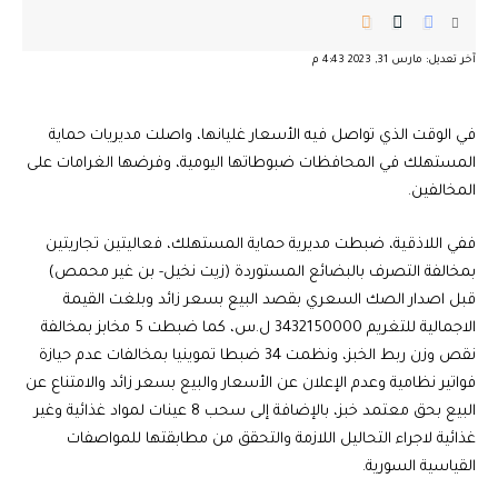
آخر تعديل: مارس 31, 2023 4:43 م
في الوقت الذي تواصل فيه الأسعار غليانها، واصلت مديريات حماية
المستهلك في المحافظات ضبوطاتها اليومية، وفرضها الغرامات على
المخالفين.
ففي اللاذقية، ضبطت مديرية حماية المستهلك، فعاليتين تجاريتين
بمخالفة التصرف بالبضائع المستوردة (زيت نخيل- بن غير محمص)
قبل اصدار الصك السعري بقصد البيع بسعر زائد وبلغت القيمة
الاجمالية للتغريم 3432150000 ل.س، كما ضبطت 5 مخابز بمخالفة
نقص وزن ربط الخبز، ونظمت 34 ضبطا تموينيا بمخالفات عدم حيازة
فواتير نظامية وعدم الإعلان عن الأسعار والبيع بسعر زائد والامتناع عن
البيع بحق معتمد خبز، بالإضافة إلى سحب 8 عينات لمواد غذائية وغير
غذائية لاجراء التحاليل اللازمة والتحقق من مطابقتها للمواصفات
القياسية السورية.