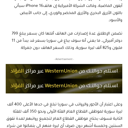
آيفون الماضية، وقالت الشركة الأميركية إن هاتفiPhone 16 سيأتي
باللون الأزرق البحري والأزرق المخضر والوردي، إلى جانب الأبيض
والأسود.
تضمن الإطلاق عدة إصدارات من الهاتف أقلها كان بسعر يبلغ 799
دولار أميركي، ما يعني أنه سوف يباع في سوريا بسعر قد يبدأ من 11
مليون و825 ألف ليرة سورية، وذلك كسعر الهاتف دون جمركة.
- Advertisement -
وعلى اعتبار أن الأجور والرواتب في سوريا تبلغ في حدها الأعلى 400 ألف
ليرة سورية لموظفي القطاع العام الفئة الأولى ونحو 350 ألف للفئة
الثانية فسوف يحتاج موظفي القطاع العام لتجميع رواتبهم لمدة تفوق
السنتين وخمسة أشهر دون صرف أي ليرة منهم كي يتمكنوا من شراء