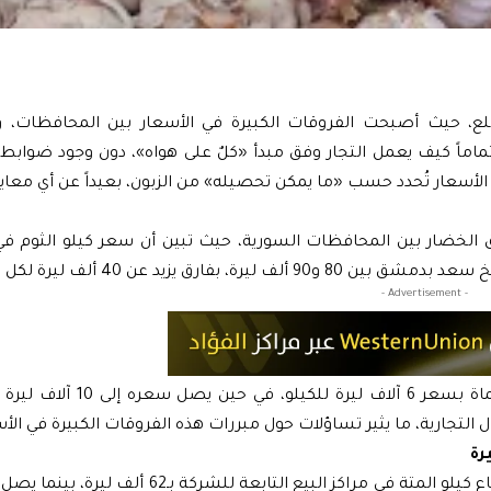
، حيث أصبحت الفروقات الكبيرة في الأسعار بين المحافظات، و
 تماماً كيف يعمل التجار وفق مبدأ «كلٌ على هواه»، دون وجود ضوابط
أسعار تُحدد حسب «ما يمكن تحصيله» من الزبون، بعيداً عن أي معايير
بيرة في سوق الخضار بين المحافظات السورية، حيث تبين أن سعر كيلو الثوم
- Advertisement -
ولم تقتصر الفروقات على الثوم، إذ يباع الخيار الأرضي في حماة بسعر
وتشهد أسعار المتة في الأسواق السورية تفاوتاً كبيراً، حيث يباع كيلو المتة في مراكز البيع ال