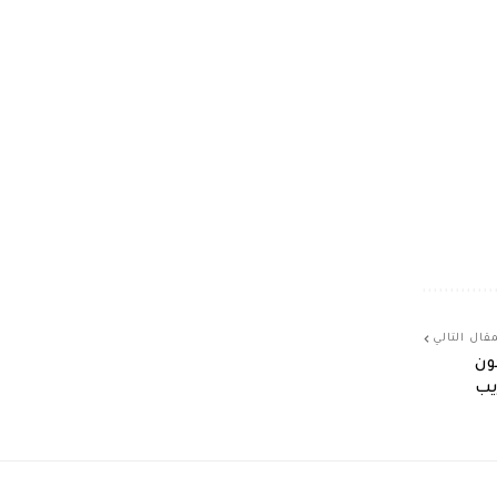
قال التالي
ون
يب