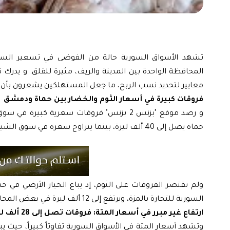
تشهد الأسواق السورية حالة من الفوضى في تسعير السلع
المحافظة الواحدة بين المدينة والريف، مثيرة للقلق. و يدرك
معايير لتحديد نسب الربح، ما جعل المستهلكين يشعرون بأن ال
فروقات كبيرة في أسعار الثوم والخضار بين حماة ودمشق
و رصد موقع "بزنس 2 بزنس" فروقات سعرية ك
حماة يصل إلى 40 ألف ليرة، بينما يتراوح سعره في سوق الشيخ سعد بدمشق بين 80 و90 ألف ليرة، بفارق يزيد عن 40 ألف ليرة لكل كيلو.
السورية للتجارة بالمزة، ويرتفع إلى 12 ألف ليرة في بعض المحال التجارية، ما يثير تساؤلات حول مبررات هذه الفروقات الكبيرة في الأسعار.
ارتفاع غير مبرر في أسعار المتة: فروقات تصل إلى 28 ألف ليرة