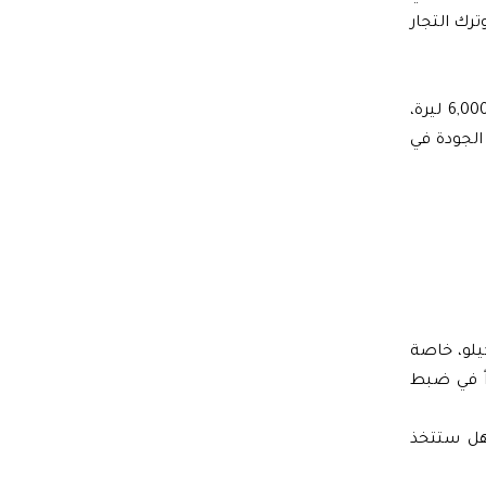
 وترك التجار
ورصد موقع "بزنس2بزنس" فروقات كبيرة في أسعار الخضار والفواكه بين المحافظات السورية، حيث يباع كيلو الرمان في حماة بـ6,000 ليرة،
12,0 ليرة، في حين يباع بنفس الجودة في
كيلو، خاصة
اً في ضبط
فهل ستتخذ