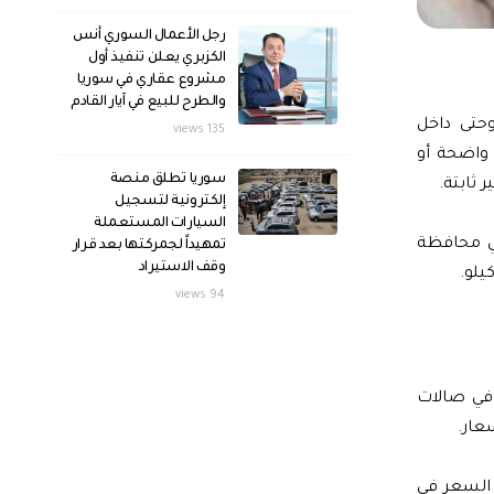
رجل الأعمال السوري أنس
الكزبري يعلن تنفيذ أول
مشروع عقاري في سوريا
والطرح للبيع في آيار القادم
حتى داخل
135 views
 واضحة أو
سوريا تطلق منصة
 ثابتة.
إلكترونية لتسجيل
السيارات المستعملة
 في محافظة
تمهيداً لجمركتها بعد قرار
وقف الاستيراد
94 views
 6 آلاف ليرة للكيلو، في حين يصل سعره إلى 10 آلاف ليرة في صالات
تابعة للشركة بـ62 ألف ليرة، بينما يصل السعر في