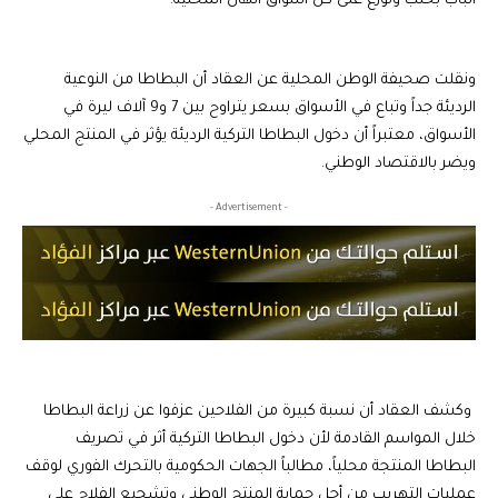
الباب بحلب وتوزع على كل أسواق الهال المحلية.
ونقلت صحيفة الوطن المحلية عن العقاد أن البطاطا من النوعية
الرديئة جداً وتباع في الأسواق بسعر يتراوح بين 7 و9 آلاف ليرة في
الأسواق، معتبراً أن دخول البطاطا التركية الرديئة يؤثر في المنتج المحلي
ويضر بالاقتصاد الوطني.
- Advertisement -
وكشف العقاد أن نسبة كبيرة من الفلاحين عزفوا عن زراعة البطاطا
خلال المواسم القادمة لأن دخول البطاطا التركية أثر في تصريف
البطاطا المنتجة محلياً، مطالباً الجهات الحكومية بالتحرك الفوري لوقف
عمليات التهريب من أجل حماية المنتج الوطني وتشجيع الفلاح على