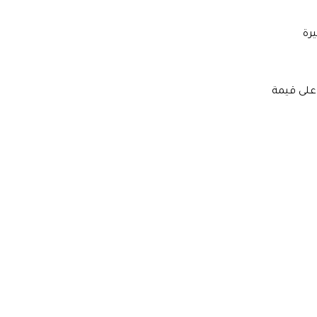
سعر الليرة
صاغة وصنع المجوهرات قد أشارت في تعميم صادر لها اليوم إلى إضافة رسم إنفاق استهلاكي بقيمة 1% على قيمة