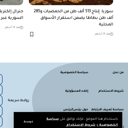
سوريا: إنتاج 513 ألف طن من الحمضيات و285
جنرال إلكتري
ألف طن بطاطا يضمن استقرار الأسواق
السورية عبر ب
المحلية
منذ 8 أشهر
منذ 8 أشهر
من نحن
سياسة الخصوصية
شروط الاستخدام
إخلاء المسؤولية
روابط سريعة
سياسة تعريف الارتباط
حول بزنس2بزنس
باستخدام هذا الموقع ، فإنك توافق على
سياسة
Accept
الخصوصية
و
شروط الاستخدام
.