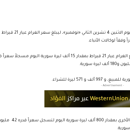
ووفقاً لمؤشر أسعار الذهب من موقع بزنس 2بزنس فقد تراجع الغرام عيار 21 قيراط بمقدار 15 ألف ليرة سورية ا
- Advertisement -