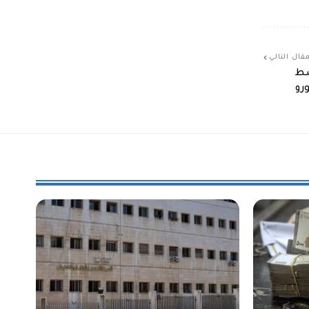
قال التالي
سط