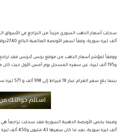
ألف ليرة سورية، وفقاً لسعر الأونصة العالمية البالغ 2740دولاراً وفقاً لوكالات الأنباء.
و195 ألف ليرة، عن سعره المسجل يوم أمس الأول حيث كان مليون و180 ألف ليرة سورية.
بينما بلغ سعر الغرام عيار 18 قيراط إلى 998 ألف و 571 ليرة سورية للمبيع، و 997 ألف و 571 ليرة للشراء.
ألف ليرة سورية، بعد ما كان سعرها 43 مليون و450 ألف ليرة سورية.