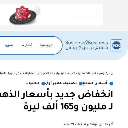
الرئيسية
أخبار
سوريا
بزنس2بزنس
>
تصنيفات مميزة
>
تصنيف مميز أول
>
انخفاض جديد بأسعار الذهب في سوريا.. الغرام عيار 21 يتراجع لـ مليون و165
أسعار السلع
تصنيف مميز أول
محليات
لـ مليون و165 ألف ليرة
آخر تعديل: نوفمبر 4, 2024 12:29 م