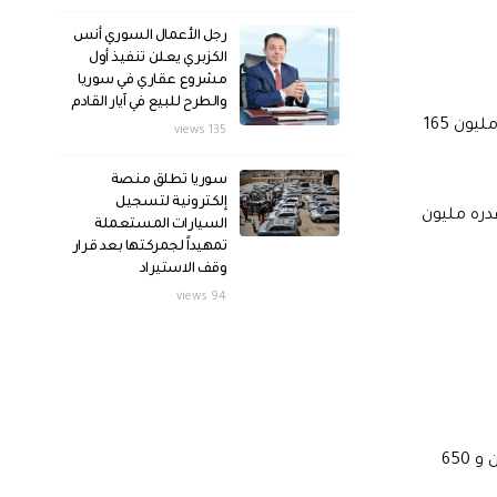
رجل الأعمال السوري أنس
الكزبري يعلن تنفيذ أول
مشروع عقاري في سوريا
والطرح للبيع في آيار القادم
سجلت أسعار الذهب السوري مزيداً من التراجع في الأسواق اليوم الاثنين 4 تشرين الثاني «نوفمبر»، ليبلغ سعر الغرام عيار 21 قيراط مليون 165
135 views
سوريا تطلق منصة
إلكترونية لتسجيل
ليوم مسجلاً سعراً قدره مليون
السيارات المستعملة
تمهيداً لجمركتها بعد قرار
وقف الاستيراد
94 views
وفيما يخص الأونصة الذهبية السورية فقد سجلت تراجعاً هي الأخرى بمقدار 800 ألف ليرة سورية اليوم لتسجل سعراً قدره 42 مليون و 650