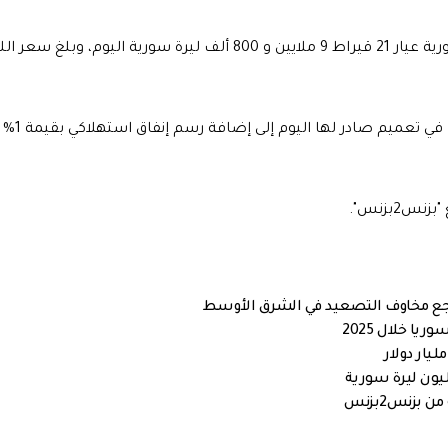
وأما بالنسبة لليرات الذهبية فقد بلغ سعر الليرة الذهبية السورية عيار 21 قيراط 9 ملايين و 800 ألف ليرة سورية اليوم، وبلغ 
وكانت الجمعية الحرفية لل
2بزنس".
راجع مخاوف التصعيد في الشرق الأوسط
بزنس2بزنس