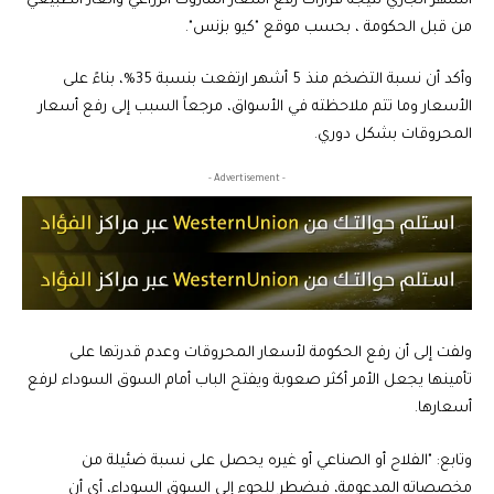
الشهر الجاري نتيجة قرارات رفع أسعار المازوت الزراعي والغاز الطبيعي
من قبل الحكومة ، بحسب موقع "كيو بزنس".
وأكد أن نسبة التضخم منذ 5 أشهر ارتفعت بنسبة 35%، بناءً على
الأسعار وما تتم ملاحظته في الأسواق، مرجعاً السبب إلى رفع أسعار
المحروقات بشكل دوري.
- Advertisement -
ولفت إلى أن رفع الحكومة لأسعار المحروقات وعدم قدرتها على
تأمينها يجعل الأمر أكثر صعوبة ويفتح الباب أمام السوق السوداء لرفع
أسعارها.
وتابع: "الفلاح أو الصناعي أو غيره يحصل على نسبة ضئيلة من
مخصصاته المدعومة، فيضطر للجوء إلى السوق السوداء، أي أن