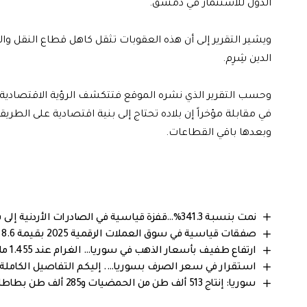
الدول للاستثمار في دمشق.
ويشير التقرير إلى أن هذه العقوبات تثقل كاهل قطاع النقل وا
الدين شِرِم.
وحسب التقرير الذي نشره الموقع فتتكشف الرؤية الاقتصادية لسو
في مقابلة مؤخراً إن بلاده تحتاج إلى بنية اقتصادية على الطري
وبعدها باقي القطاعات.
نمت بنسبة 341.3%…قفزة قياسية في الصادرات الأردنية إلى سوريا خلال 2025
صفقات قياسية في سوق العملات الرقمية 2025 بقيمة 8.6 مليار دولار
ارتفاع طفيف بأسعار الذهب في سوريا… الغرام عند 1.455 مليون ليرة سورية
استقرار في سعر الصرف بسوريا…. إليكم التفاصيل الكاملة من 
سوريا: إنتاج 513 ألف طن من الحمضيات و285 ألف طن بطاطا يضمن استقرار الأسواق المحلية