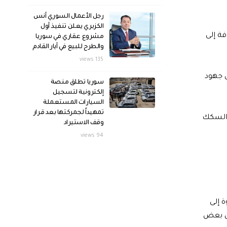
رجل الأعمال السوري أنس
الكزبري يعلن تنفيذ أول
ة إلى
مشروع عقاري في سوريا
والطرح للبيع في آيار القادم
135 views
ى جهود
سوريا تطلق منصة
إلكترونية لتسجيل
السيارات المستعملة
تمهيداً لجمركتها بعد قرار
والسكك
وقف الاستيراد
94 views
 إلى
دى بعض