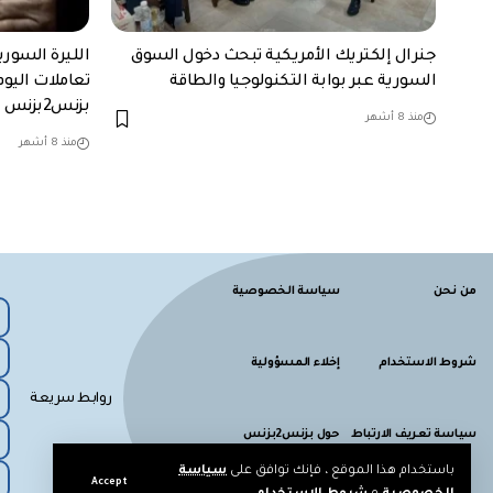
جنرال إلكتريك الأمريكية تبحث دخول السوق
الليرة السور
السورية عبر بوابة التكنولوجيا والطاقة
تعاملات اليوم
بزنس2بزنس
منذ 8 أشهر
منذ 8 أشهر
من نحن
سياسة الخصوصية
شروط الاستخدام
إخلاء المسؤولية
روابط سريعة
سياسة تعريف الارتباط
حول بزنس2بزنس
باستخدام هذا الموقع ، فإنك توافق على
سياسة
Accept