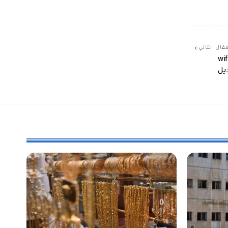
قال التالي
ناظمة للاتصالات السورية: ستارلينك ممنوعة و wifi