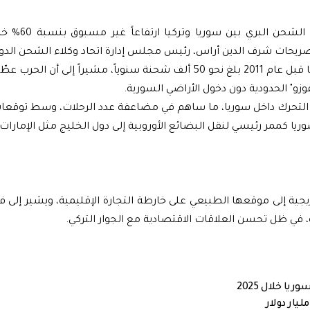
وحسب تقرير نشره موقع تلفزيون سوريا ف
وأوضح أراس أن عدد شحنات الترانزيت التي كانت تمر عبر سوريا قبل عام 2011 بلغ نحو 50 ألف شحنة سنوياً، مشيراً إلى 
زو" الحدودية دون دخول الأراضي السورية.
لى التحرك داخل سوريا، ما ساهم في مضاعفة عدد الرحلات، وسط توقعا
ريا كممر رئيسي لنقل البضائع الأوروبية إلى دول الخليج مثل الإمارات
جية إلى موقعها الطبيعي على خارطة التجارة الإقليمية، ويشير إلى 
في ظل تحسن العلاقات الاقتصادية مع الجوار التركي.