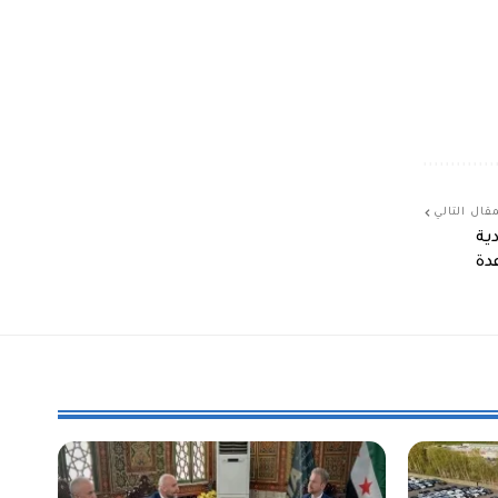
قال التالي
ية
دة