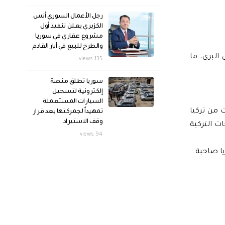
رجل الأعمال السوري أنس
الكزبري يعلن تنفيذ أول
مشروع عقاري في سوريا
والطرح للبيع في آيار القادم
ركة النقل البري، ما
135 views
سوريا تطلق منصة
إلكترونية لتسجيل
السيارات المستعملة
 من تركيا
تمهيداً لجمركتها بعد قرار
وقف الاستيراد
 المنتجات التركية
94 views
4% مقارنة بالفترة نفسها من عام 2024، وكانت سوريا صاحبة