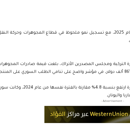
تشهد العلاقات التجارية بين سوريا وتركيا تحولاً لافتاً خلال عام 2025، مع تسجيل نمو ملحوظ في قطاع المجوهرات وح
.
جارة التركية ومجلس المصدرين الأتراك، بلغت قيمة صادرات المجوهرات
إلى سوريا خلال النصف الأول من العام الجاري نحو 3 ملايين و861 ألف دولار، في مؤشر واضح على تنامي الطلب السوري على
كما أظهرت البيانات أن إجمالي صادرات تركيا إلى الدول المجاورة ارتفع بنسبة .8
- Advertisement -