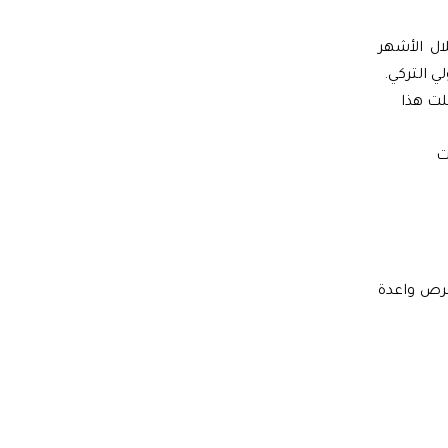
قد شهدت حركة الشحن البري بين سوريا وتركيا ارتفاعاً غير مسبوق بنسبة 60% خلال الأشهر
أن الحرب عطّلت هذا
ت
فرص واعدة