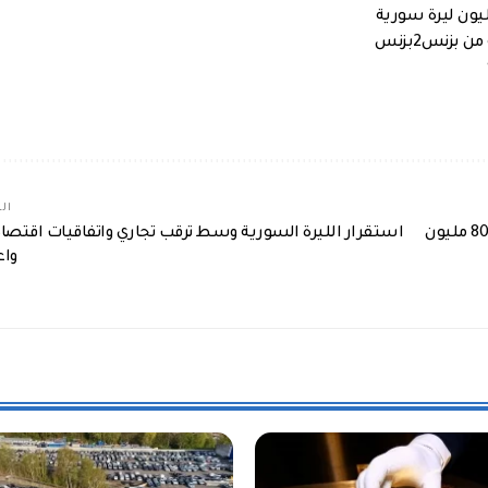
بزنس2بزنس
الم
سوريا توقع مذكرة تفاهم مع موانئ دبي العالمية بقيمة 800 مليون
استقرار الليرة السورية وسط ترقب تجاري واتفاقيات اقتصاد
واع