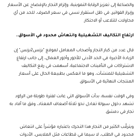
والصناعة إلى تعزيز الرقابة التموينية، وإلزام التجار بالإفصاح عن الأسعار
وإبراز الفواتير، في ظل استقرار نسبي في سعر الصرف، للحد من أي
محاولات للتلاعب أو الاحتكار.
ارتفاع التكاليف التشغيلية وانتعاش محدود في الأسواق..
قال عدد من كبار التجار وأصحاب المعامل لموقع "بزنس2بزنس" إن
الزيادة الأخيرة في الحد الأدنى للأجور وأجور العمال، إلى جانب ارتفاع
الاشتراكات في التأمينات الاجتماعية، أسهمت في رفع التكاليف
التشغيلية للمنشآت، وهو ما انعكس بطبيعة الحال على أسعار
المنتجات النهائية في الأسواق.
وفي الوقت نفسه، بدأت الأسواق التي عانت لفترة طويلة من الركود
تشهد دخول سيولة تعادل نحو ثلاثة أضعاف المعتاد، وفق ما أفاد به
تجار في دمشق.
ويترقّب الكثير من التجار هذا التحرك باعتباره مؤشراً على انتعاش
محدود في الطلب، لا سيما في قطاعات مثل الملابس، الأدوات