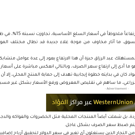
سجّلت أسواق العاصمة دمشق خلال الأيام القليلة الماضية ار
وق، ما أثار مخاوف من موجة غلاء جديدة قد تطال مختلف المواد 
هلك عبد الرزاق حبزة أن هذا الارتفاع يعود إلى عدة عوامل متشابكة،
هو ما أدى إلى ارتفاع سعر الصرف، وبالتالي انعكس مباشرة على أسعار 
واد كان في بدايته خطوة إيجابية تهدف إلى حماية المنتج المحلي، إلا أن 
تاج الزراعي، ما ساهم في تقليص المعروض ورفع الأسعار بشكل غير مسب
- Advertisement -
ردة، بل شملت أيضاً المنتجات المحلية مثل الخضروات والفواكه والدجا
لم يتم ضبط سعر الصرف بشكل عاجل.
من التجار الذين يستغلون أي تغير في سعر الدولار لتحقيق أرباح إضافية