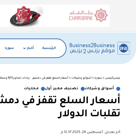
الرئيسية
أخبار
سوريا
بزنس2بزنس
>
سوريا
>
أسواق وشركات
>
أسعار السلع تقفز في دمشق.. زيادات تتجاوز 15% وسط تقلبات الدولار
أسواق وشركات
تصنيف مميز أول
محليات
تقلبات الدولار
آخر تعديل: أغسطس 24, 2025 12:37 م