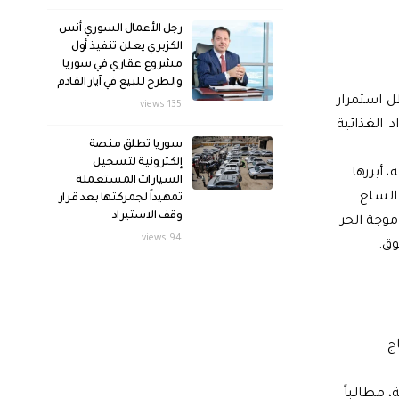
رجل الأعمال السوري أنس
الكزبري يعلن تنفيذ أول
مشروع عقاري في سوريا
والطرح للبيع في آيار القادم
تفاعاً ملحوظاً في أسعار السلع الأساسية، تجاوزت نسبته 15%، في ظل استمرار
135 views
الغذائية
سوريا تطلق منصة
إلكترونية لتسجيل
 أبرزها
السيارات المستعملة
السلع.
تمهيداً لجمركتها بعد قرار
وقف الاستيراد
موجة الحر
94 views
وق.
ج
، مطالباً