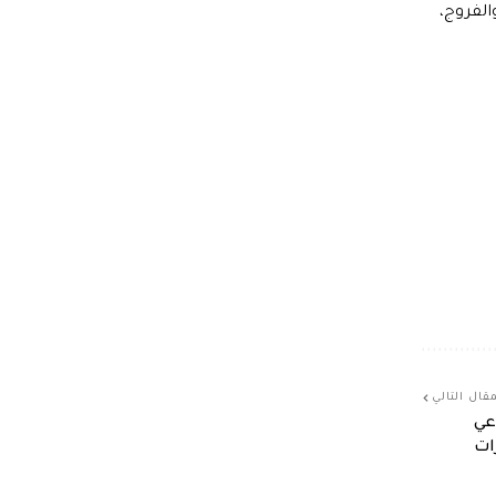
ا والبندورة والفروج،
قال التالي
 جماعي
ات