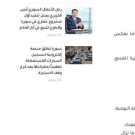
رجل الأعمال السوري أنس
الكزبري يعلن تنفيذ أول
مشروع عقاري في سوريا
والطرح للبيع في آيار القادم
لول على تحسن ملحوظ، لكن الدولار الأميركي بقي قريباً من حاجز 11,500 ليرة، ما يعكس
135 views
سوريا تطلق منصة
إلكترونية لتسجيل
تساوت الأسعار تقريباً مع العاصمة، بينما ارتفع السعر في الحسكة إلى 11,500 ليرة للشراء و11,550 ليرة للمبيع،
السيارات المستعملة
تمهيداً لجمركتها بعد قرار
وقف الاستيراد
94 views
عداد
ا تزال