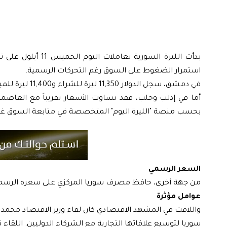
استمرار الضغوط على السوق رغم التحركات الرسمية.
في دمشق، سجل الدولار 11,350 ليرة للشراء و11,400 ليرة للمبيع، وفق بيانات السوق التي رصدها موقع "بزنس2بزنس".
بحسب منصة "الليرة اليوم" المتخصصة في متابعة السوق غي
السعر الرسمي
من جهة أخرى، حافظ مصرف سوريا المركزي على سعره الرسمي عند 11,000 ليرة للشراء و11,110 ليرة للمبيع، دون تغيير يُذكر في ن
عوامل مؤثرة
واللافت في المشهد الاقتصادي كان لقاء وزير الاقتصاد محمد
سوريا لتوسيع علاقاتها التجارية مع الشركاء الدوليين. اللقا