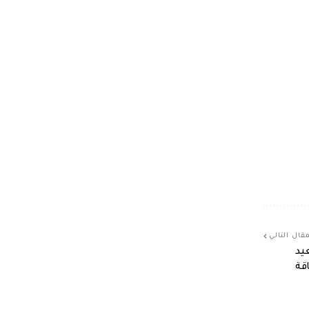
قال التالي
عيد
قة