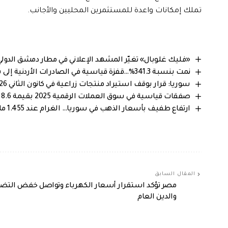
تملك إمكانات واعدة للمستثمرين المحليين والأجانب.
«فليك غلوبال» تغيّر المشهد الإعلاني في مطار دمشق الدو
نمت بنسبة 341.3%…قفزة قياسية في الصادرات الأردنية إلى سوريا خلال 2025
سوريا: قرار بوقف استيراد منتجات زراعية في كانون الثاني 2026 لدعم الإنتاج المحلي
صفقات قياسية في سوق العملات الرقمية 2025 بقيمة 8.6 مليار دولار
ارتفاع طفيف بأسعار الذهب في سوريا… الغرام عند 1.455 مليون ليرة سورية
المقال السابق
مصر تؤكد استقرار أسعار الكهرباء وتواصل خفض التض
والدين العام