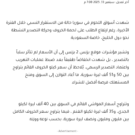
آخر تعديل: سبتمبر 13, 2025 7:08 م
شهدت أسواق اللحوم في سوريا حالة من الاستقرار النسبي خلال الفترة
الأخيرة، رغم ارتفاع الطلب على لحمة الخروف وحركة التصدير النشطة
نحو دول الخليج، خاصة السعودية.
وتشير مؤشرات موقع بزنس 2 بزنس إلى أن الأسعار لم تتأثر سلباً
بالتصدير ، بل شهدت انخفاضاً طفيفاً بعد ضبط عمليات التهريب
واعتماد التصدير الرسمي،
يُلاحظ أن سعر كيلو الخروف القائم يتراوح
بين 50 و51 ألف ليرة سورية،
ما أعاد التوازن إلى السوق ومنح
المستهلك فرصة أفضل للشراء.
وتتراوح أسعار المواشي القائم في السوق بين 40 ألف ليرة لكيلو
الجدي، و35 ألف ليرة لكيلو الغنم ، فيما يتراوح سعر الخروف الكامل
بين مليون ومليون ونصف ليرة سورية، بحسب نوعه ووزنه.
- Advertisement -