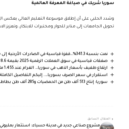
سوريا شريك في صياغة المعرفة العالمية
وشدد الحلبي على أن إطلاق موسوعة التعليم العالي يعكس الإراد
تحويل الجامعات إلى منابر للحوار ومختبرات للابتكار، وتعزيز الا
نمت بنسبة 341.3%…قفزة قياسية في الصادرات الأردنية إلى سوريا خلال 2025
صفقات قياسية في سوق العملات الرقمية 2025 بقيمة 8.6 مليار دولار
ارتفاع طفيف بأسعار الذهب في سوريا… الغرام عند 1.455 مليون ليرة سورية
استقرار في سعر الصرف بسوريا…. إليكم التفاصيل الكاملة من 
سوريا: إنتاج 513 ألف طن من الحمضيات و285 ألف طن بطاطا يضمن استقرار الأسواق المحلية
المقال السابق
مشروع صناعي جديد في مدينة حسياء: استثمار بمليوني د