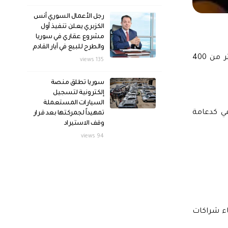
رجل الأعمال السوري أنس
الكزبري يعلن تنفيذ أول
مشروع عقاري في سوريا
والطرح للبيع في آيار القادم
شهدت جامعة دمشق اليوم انطلاق فعاليات القمة الأكاديمية لتطوير البحث العلمي في سوريا، في حدث غير مسبوق يجمع أكثر من 400
135 views
سوريا تطلق منصة
إلكترونية لتسجيل
السيارات المستعملة
ي كدعامة
تمهيداً لجمركتها بعد قرار
وقف الاستيراد
94 views
اء شراكات